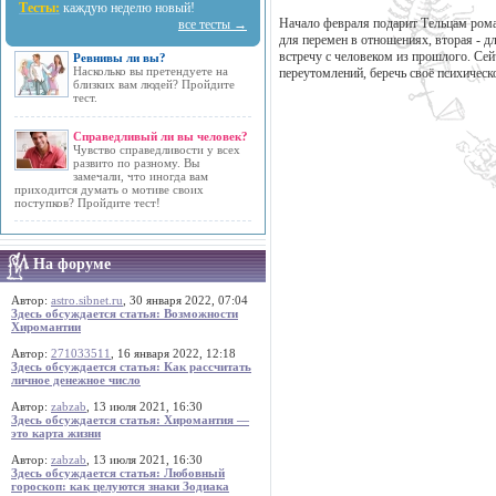
Тесты:
каждую неделю новый!
Начало февраля подарит Тельцам рома
все тесты →
для перемен в отношениях, вторая - д
встречу с человеком из прошлого. Сейч
Ревнивы ли вы?
Насколько вы претендуете на
переутомлений, беречь своё психическ
близких вам людей? Пройдите
тест.
Справедливый ли вы человек?
Чувство справедливости у всех
развито по разному. Вы
замечали, что иногда вам
приходится думать о мотиве своих
поступков? Пройдите тест!
На форуме
Автор:
astro.sibnet.ru
, 30 января 2022, 07:04
Здесь обсуждается статья: Возможности
Хиромантии
Автор:
271033511
, 16 января 2022, 12:18
Здесь обсуждается статья: Как рассчитать
личное денежное число
Автор:
zabzab
, 13 июля 2021, 16:30
Здесь обсуждается статья: Хиромантия —
это карта жизни
Автор:
zabzab
, 13 июля 2021, 16:30
Здесь обсуждается статья: Любовный
гороскоп: как целуются знаки Зодиака