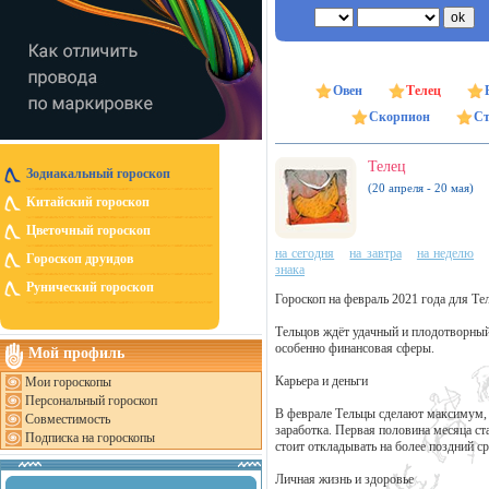
Овен
Телец
Скорпион
Ст
Телец
Зодиакальный гороскоп
(20 апреля - 20 мая)
Китайский гороскоп
Цветочный гороскоп
на сегодня
на завтра
на неделю
Гороскоп друидов
знака
Рунический гороскоп
Гороскоп на февраль 2021 года для Т
Тельцов ждёт удачный и плодотворный 
особенно финансовая сферы.
Мой профиль
Карьера и деньги
Мои гороскопы
Персональный гороскоп
В феврале Тельцы сделают максимум, 
Совместимость
заработка. Первая половина месяца ст
Подписка на гороскопы
стоит откладывать на более поздний ср
Личная жизнь и здоровье