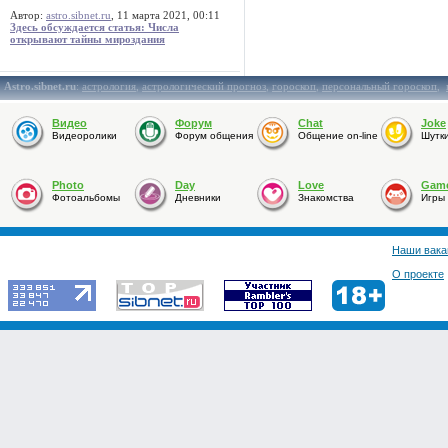
Автор:
astro.sibnet.ru
, 11 марта 2021, 00:11
Здесь обсуждается статья: Числа
открывают тайны мироздания
Astro.sibnet.ru
:
астрология
,
астрологический прогноз
,
гороскоп
,
персональный гороскоп
,
Видео
Форум
Chat
Joke
Видеоролики
Форум общения
Общение on-line
Шутк
Photo
Day
Love
Gam
Фотоальбомы
Дневники
Знакомства
Игры
Наши вака
О проекте