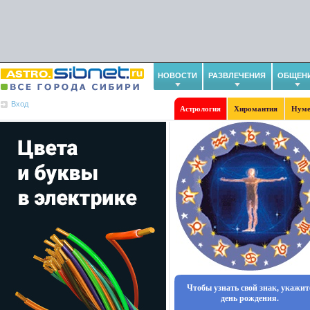
НОВОСТИ
РАЗВЛЕЧЕНИЯ
ОБЩЕН
Вход
Астрология
Хиромантия
Нуме
Чтобы узнать свой знак, укажит
день рождения.