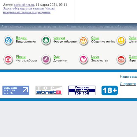
Автор:
astro.sibnet.ru
, 11 марта 2021, 00:11
Здесь обсуждается статья: Числа
открывают тайны мироздания
Astro.sibnet.ru
:
астрология
,
астрологический прогноз
,
гороскоп
,
персональный гороскоп
,
Видео
Форум
Chat
Joke
Видеоролики
Форум общения
Общение on-line
Шутк
Photo
Day
Love
Gam
Фотоальбомы
Дневники
Знакомства
Игры
Наши вака
О проекте