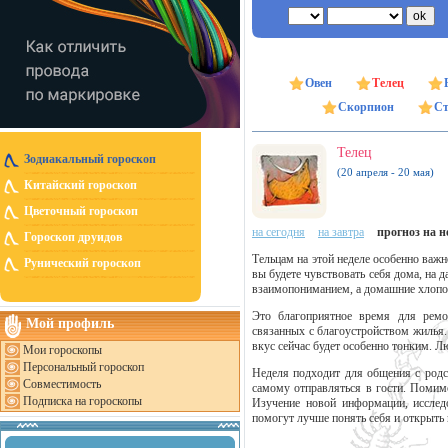
Овен
Телец
Скорпион
Ст
Телец
Зодиакальный гороскоп
(20 апреля - 20 мая)
Китайский гороскоп
Цветочный гороскоп
на сегодня
на завтра
прогноз на 
Гороскоп друидов
Тельцам на этой неделе особенно важн
Рунический гороскоп
вы будете чувствовать себя дома, на
взаимопониманием, а домашние хлопот
Это благоприятное время для ремо
Мой профиль
связанных с благоустройством жилья.
вкус сейчас будет особенно тонким. 
Мои гороскопы
Персональный гороскоп
Неделя подходит для общения с родс
Совместимость
самому отправляться в гости. Помим
Подписка на гороскопы
Изучение новой информации, иссле
помогут лучше понять себя и открыть