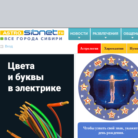
НОВОСТИ
РАЗВЛЕЧЕНИЯ
ОБЩЕН
Вход
Астрология
Хиромантия
Нуме
Чтобы узнать свой знак, укажит
день рождения.