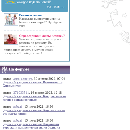
Тесты:
каждую неделю новый!
все тесты →
Ревнивы ли вы?
Насколько вы претендуете на
близких вам людей? Пройдите
тест.
Справедливый ли вы человек?
Чувство справедливости у всех
развито по разному. Вы
замечали, что иногда вам
приходится думать о мотиве своих
поступков? Пройдите тест!
На форуме
Автор:
astro.sibnet.ru
, 30 января 2022, 07:04
Здесь обсуждается статья: Возможности
Хиромантии
Автор:
271033511
, 16 января 2022, 12:18
Здесь обсуждается статья: Как рассчитать
личное денежное число
Автор:
zabzab
, 13 июля 2021, 16:30
Здесь обсуждается статья: Хиромантия —
это карта жизни
Автор:
zabzab
, 13 июля 2021, 16:30
Здесь обсуждается статья: Любовный
гороскоп: как целуются знаки Зодиака