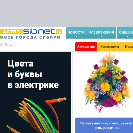
НОВОСТИ
РАЗВЛЕЧЕНИЯ
ОБЩЕН
Вход
Астрология
Хиромантия
Нуме
Чтобы узнать свой знак, укажит
день рождения.