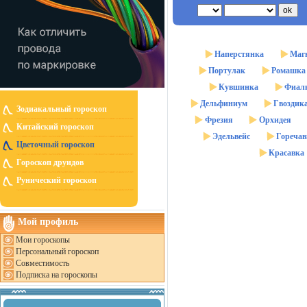
Наперстянка
Маг
Портулак
Ромашка
Кувшинка
Фиал
Дельфиниум
Гвоздик
Зодиакальный гороскоп
Фрезия
Орхидея
Китайский гороскоп
Эдельвейс
Горечав
Цветочный гороскоп
Красавка
Гороскоп друидов
Рунический гороскоп
Мой профиль
Мои гороскопы
Персональный гороскоп
Совместимость
Подписка на гороскопы