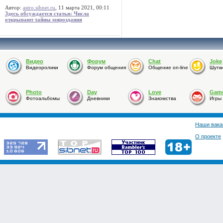
Автор:
astro.sibnet.ru
, 11 марта 2021, 00:11
Здесь обсуждается статья: Числа
открывают тайны мироздания
Видео
Форум
Chat
Joke
Видеоролики
Форум общения
Общение on-line
Шутк
Photo
Day
Love
Gam
Фотоальбомы
Дневники
Знакомства
Игры
Наши вака
О проекте