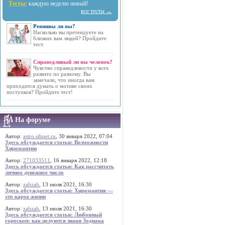
Тесты:
каждую неделю новый!
все тесты →
Ревнивы ли вы?
Насколько вы претендуете на
близких вам людей? Пройдите
тест.
Справедливый ли вы человек?
Чувство справедливости у всех
развито по разному. Вы
замечали, что иногда вам
приходится думать о мотиве своих
поступков? Пройдите тест!
На форуме
Автор:
astro.sibnet.ru
, 30 января 2022, 07:04
Здесь обсуждается статья: Возможности
Хиромантии
Автор:
271033511
, 16 января 2022, 12:18
Здесь обсуждается статья: Как рассчитать
личное денежное число
Автор:
zabzab
, 13 июля 2021, 16:30
Здесь обсуждается статья: Хиромантия —
это карта жизни
Автор:
zabzab
, 13 июля 2021, 16:30
Здесь обсуждается статья: Любовный
гороскоп: как целуются знаки Зодиака