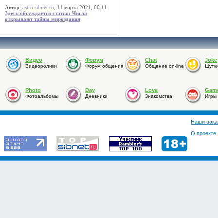
Автор:
astro.sibnet.ru
, 11 марта 2021, 00:11
Здесь обсуждается статья: Числа
открывают тайны мироздания
Видео
Форум
Chat
Joke
Видеоролики
Форум общения
Общение on-line
Шутк
Photo
Day
Love
Gam
Фотоальбомы
Дневники
Знакомства
Игры
Наши вака
О проекте