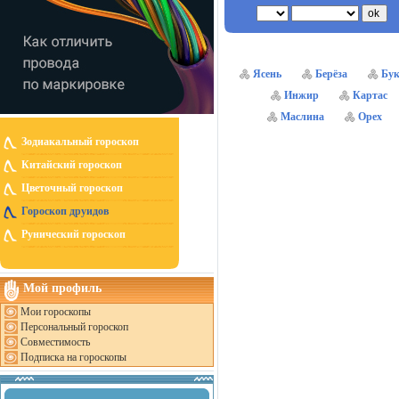
Ясень
Берёза
Бу
Инжир
Картас
Маслина
Орех
Зодиакальный гороскоп
Китайский гороскоп
Цветочный гороскоп
Гороскоп друидов
Рунический гороскоп
Мой профиль
Мои гороскопы
Персональный гороскоп
Совместимость
Подписка на гороскопы