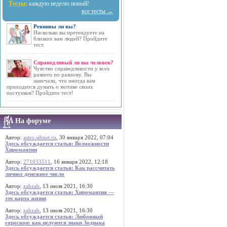
Тесты:
каждую неделю новый!
все тесты →
Ревнивы ли вы?
Насколько вы претендуете на
близких вам людей? Пройдите
тест.
Справедливый ли вы человек?
Чувство справедливости у всех
развито по разному. Вы
замечали, что иногда вам
приходится думать о мотиве своих
поступков? Пройдите тест!
На форуме
Автор:
astro.sibnet.ru
, 30 января 2022, 07:04
Здесь обсуждается статья: Возможности
Хиромантии
Автор:
271033511
, 16 января 2022, 12:18
Здесь обсуждается статья: Как рассчитать
личное денежное число
Автор:
zabzab
, 13 июля 2021, 16:30
Здесь обсуждается статья: Хиромантия —
это карта жизни
Автор:
zabzab
, 13 июля 2021, 16:30
Здесь обсуждается статья: Любовный
гороскоп: как целуются знаки Зодиака