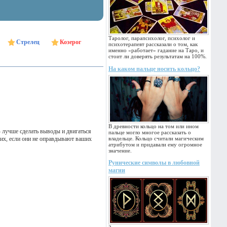
Таролог, парапсихолог, психолог и
Стрелец
Козерог
психотерапевт рассказали о том, как
именно «работает» гадание на Таро, и
стоит ли доверять результатам на 100%.
На каком пальце носить кольцо?
В древности кольцо на том или ином
 лучше сделать выводы и двигаться
пальце могло многое рассказать о
их, если они не оправдывают ваших
владельце. Кольцо считали магическим
атрибутом и придавали ему огромное
значение.
Рунические символы в любовной
магии