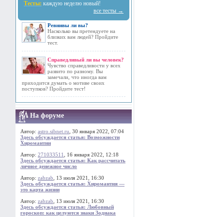
Тесты:
каждую неделю новый!
все тесты →
Ревнивы ли вы?
Насколько вы претендуете на
близких вам людей? Пройдите
тест.
Справедливый ли вы человек?
Чувство справедливости у всех
развито по разному. Вы
замечали, что иногда вам
приходится думать о мотиве своих
поступков? Пройдите тест!
На форуме
Автор:
astro.sibnet.ru
, 30 января 2022, 07:04
Здесь обсуждается статья: Возможности
Хиромантии
Автор:
271033511
, 16 января 2022, 12:18
Здесь обсуждается статья: Как рассчитать
личное денежное число
Автор:
zabzab
, 13 июля 2021, 16:30
Здесь обсуждается статья: Хиромантия —
это карта жизни
Автор:
zabzab
, 13 июля 2021, 16:30
Здесь обсуждается статья: Любовный
гороскоп: как целуются знаки Зодиака