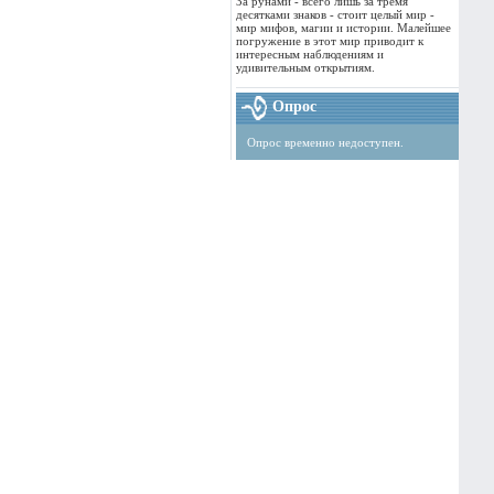
За рунами - всего лишь за тремя
десятками знаков - стоит целый мир -
мир мифов, магии и истории. Малейшее
погружение в этот мир приводит к
интересным наблюдениям и
удивительным открытиям.
Опрос
Опрос временно недоступен.