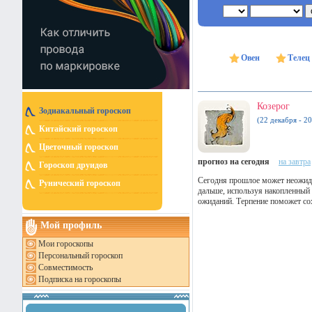
Овен
Телец
Козерог
Зодиакальный гороскоп
(22 декабря - 20
Китайский гороскоп
Цветочный гороскоп
прогноз на сегодня
на завтра
Гороскоп друидов
Сегодня прошлое может неожида
Рунический гороскоп
дальше, используя накопленный
ожиданий. Терпение поможет со
Мой профиль
Мои гороскопы
Персональный гороскоп
Совместимость
Подписка на гороскопы