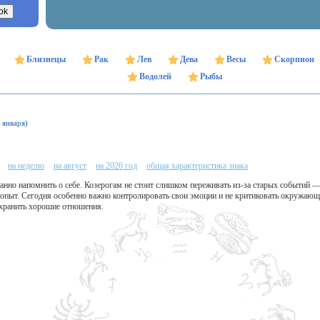
Близнецы
Рак
Лев
Дева
Весы
Скорпион
Водолей
Рыбы
 января)
на неделю
на август
на 2026 год
общая характеристика знака
нно напомнить о себе. Козерогам не стоит слишком переживать из-за старых событий —
 опыт. Сегодня особенно важно контролировать свои эмоции и не критиковать окружающ
хранить хорошие отношения.