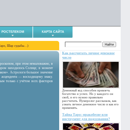
РОСТЕЛЕКОМ
КАРТА САЙТА
Таро, Шар судьбы…)
Как рассчитать личное денежное
число
гороскопом, при этом немаловажно, в
тором находилось Солнце, в момент
аком». Астрологи большое значение
 асцендента — восходящему знаку.
ным только с учётом всех факторов
Денежный код способен привлечь
богатство и успех. Но у каждого он
свой, и его нужно правильно
рассчитать. Нумеролог рассказала, как
узнать личное денежное число и как его
применять.
Тайна Таро: мракобесие или
инструмент для подсознания?