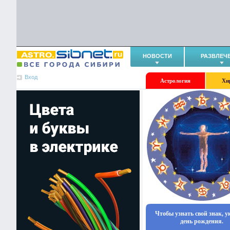
НОВОСТИ
РАЗВЛЕЧ
Вход
Астрология
Хи
Чтобы узнать свой знак, 
день рождения.