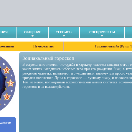
ЕНИЯ
ОБЩЕНИЕ
СЕРВИСЫ
СПЕЦПРОЕКТЫ
романтия
Нумерология
Гадания онлайн
(Руны, 
Зодиакальный гороскоп
В астрологии считается, что судьба и характер человека связаны с его 
каких знаках находились небесные тела при его рождении. Знак, в ко
рождения человека, называется его «солнечным знаком» или просто «зн
придают положению Луны в гороскопе — лунному знаку, и положению
Тем не менее, полноценный астрологический анализ считается возмож
гороскопа и их взаимодействия.
укажите