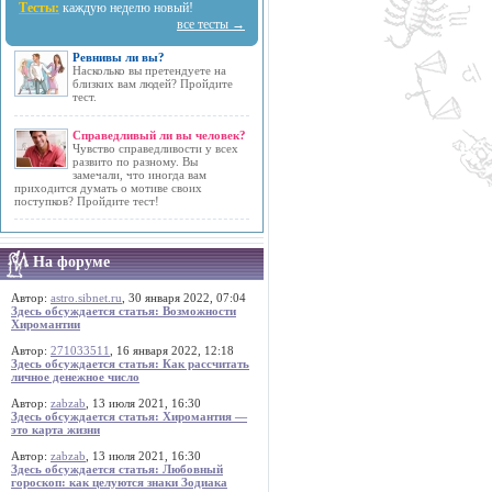
Тесты:
каждую неделю новый!
все тесты →
Ревнивы ли вы?
Насколько вы претендуете на
близких вам людей? Пройдите
тест.
Справедливый ли вы человек?
Чувство справедливости у всех
развито по разному. Вы
замечали, что иногда вам
приходится думать о мотиве своих
поступков? Пройдите тест!
На форуме
Автор:
astro.sibnet.ru
, 30 января 2022, 07:04
Здесь обсуждается статья: Возможности
Хиромантии
Автор:
271033511
, 16 января 2022, 12:18
Здесь обсуждается статья: Как рассчитать
личное денежное число
Автор:
zabzab
, 13 июля 2021, 16:30
Здесь обсуждается статья: Хиромантия —
это карта жизни
Автор:
zabzab
, 13 июля 2021, 16:30
Здесь обсуждается статья: Любовный
гороскоп: как целуются знаки Зодиака