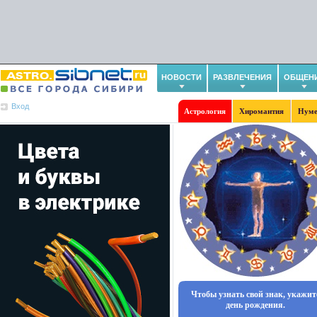
НОВОСТИ
РАЗВЛЕЧЕНИЯ
ОБЩЕН
Вход
Астрология
Хиромантия
Нуме
Чтобы узнать свой знак, укажит
день рождения.