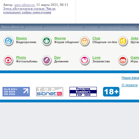
Автор:
astro.sibnet.ru
, 11 марта 2021, 00:11
Здесь обсуждается статья: Числа
открывают тайны мироздания
Astro.sibnet.ru
:
астрология
,
астрологический прогноз
,
гороскоп
,
персональный гороскоп
,
Видео
Форум
Chat
Joke
Видеоролики
Форум общения
Общение on-line
Шутк
Photo
Day
Love
Gam
Фотоальбомы
Дневники
Знакомства
Игры
Наши вака
О проекте