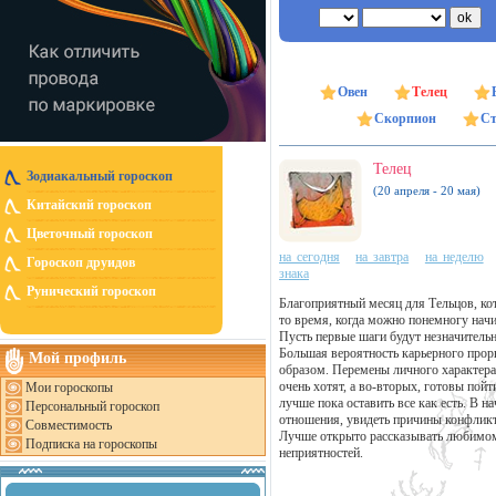
Овен
Телец
Скорпион
Ст
Телец
Зодиакальный гороскоп
(20 апреля - 20 мая)
Китайский гороскоп
Цветочный гороскоп
на сегодня
на завтра
на неделю
Гороскоп друидов
знака
Рунический гороскоп
Благоприятный месяц для Тельцов, кот
то время, когда можно понемногу начи
Пусть первые шаги будут незначительн
Большая вероятность карьерного прор
Мой профиль
образом. Перемены личного характера
очень хотят, а во-вторых, готовы пой
Мои гороскопы
лучше пока оставить все как есть. В 
Персональный гороскоп
отношения, увидеть причины конфликто
Совместимость
Лучше открыто рассказывать любимому
Подписка на гороскопы
неприятностей.