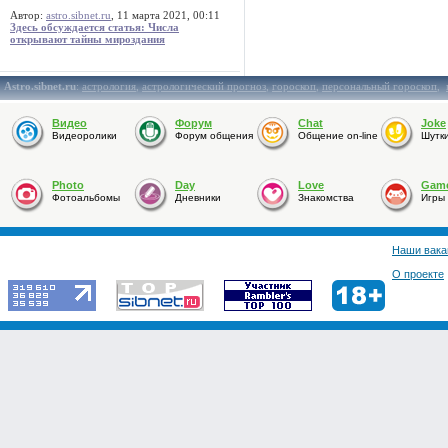
Автор:
astro.sibnet.ru
, 11 марта 2021, 00:11
Здесь обсуждается статья: Числа
открывают тайны мироздания
Astro.sibnet.ru
:
астрология
,
астрологический прогноз
,
гороскоп
,
персональный гороскоп
,
Видео
Форум
Chat
Joke
Видеоролики
Форум общения
Общение on-line
Шутк
Photo
Day
Love
Gam
Фотоальбомы
Дневники
Знакомства
Игры
Наши вака
О проекте