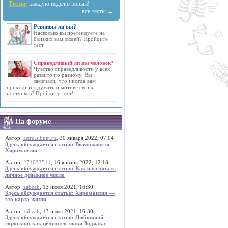
Тесты:
каждую неделю новый!
все тесты →
Ревнивы ли вы?
Насколько вы претендуете на
близких вам людей? Пройдите
тест.
Справедливый ли вы человек?
Чувство справедливости у всех
развито по разному. Вы
замечали, что иногда вам
приходится думать о мотиве своих
поступков? Пройдите тест!
На форуме
Автор:
astro.sibnet.ru
, 30 января 2022, 07:04
Здесь обсуждается статья: Возможности
Хиромантии
Автор:
271033511
, 16 января 2022, 12:18
Здесь обсуждается статья: Как рассчитать
личное денежное число
Автор:
zabzab
, 13 июля 2021, 16:30
Здесь обсуждается статья: Хиромантия —
это карта жизни
Автор:
zabzab
, 13 июля 2021, 16:30
Здесь обсуждается статья: Любовный
гороскоп: как целуются знаки Зодиака