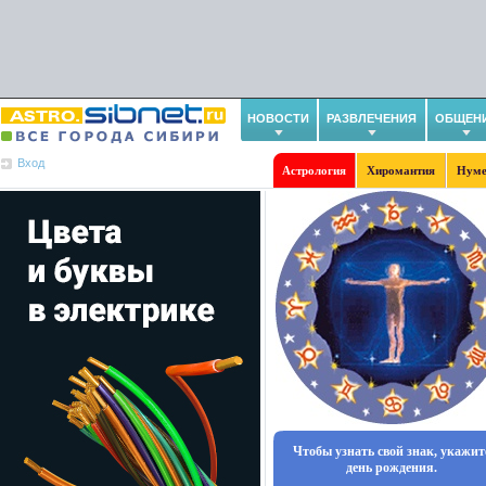
НОВОСТИ
РАЗВЛЕЧЕНИЯ
ОБЩЕН
Вход
Астрология
Хиромантия
Нуме
Чтобы узнать свой знак, укажит
день рождения.