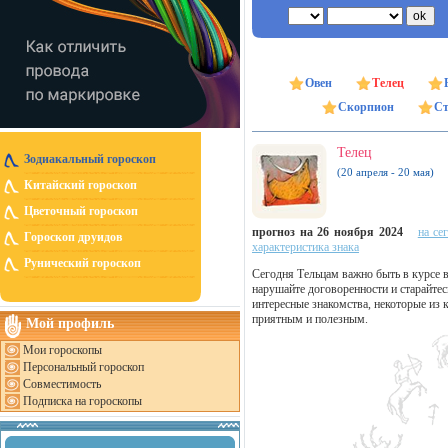
Овен
Телец
Скорпион
Ст
Телец
Зодиакальный гороскоп
(20 апреля - 20 мая)
Китайский гороскоп
Цветочный гороскоп
прогноз на 26 ноября 2024
на се
Гороскоп друидов
характеристика знака
Рунический гороскоп
Сегодня Тельцам важно быть в курсе 
нарушайте договоренности и старайтес
интересные знакомства, некоторые из 
приятным и полезным.
Мой профиль
Мои гороскопы
Персональный гороскоп
Совместимость
Подписка на гороскопы