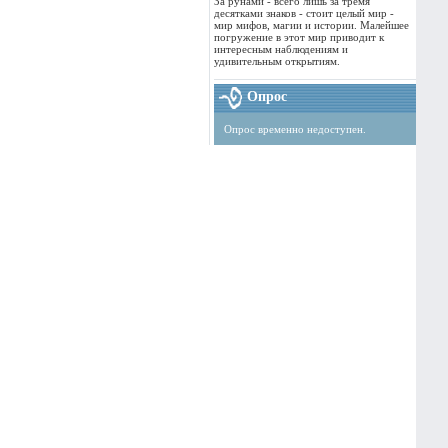
За рунами - всего лишь за тремя
десятками знаков - стоит целый мир -
мир мифов, магии и истории. Малейшее
погружение в этот мир приводит к
интересным наблюдениям и
удивительным открытиям.
Опрос
Опрос временно недоступен.