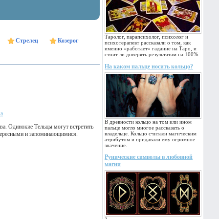
Таролог, парапсихолог, психолог и
Стрелец
Козерог
психотерапевт рассказали о том, как
именно «работает» гадание на Таро, и
стоит ли доверять результатам на 100%.
На каком пальце носить кольцо?
ка
В древности кольцо на том или ином
ва. Одинокие Тельцы могут встретить
пальце могло многое рассказать о
интересными и запоминающимися.
владельце. Кольцо считали магическим
атрибутом и придавали ему огромное
значение.
Рунические символы в любовной
магии