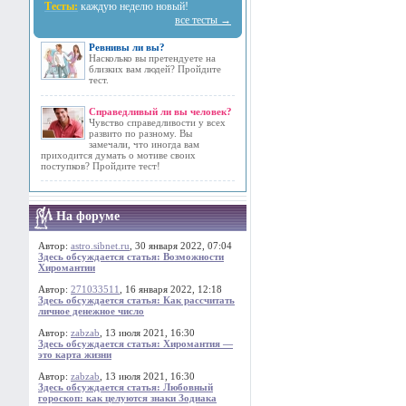
Тесты:
каждую неделю новый!
все тесты →
Ревнивы ли вы?
Насколько вы претендуете на
близких вам людей? Пройдите
тест.
Справедливый ли вы человек?
Чувство справедливости у всех
развито по разному. Вы
замечали, что иногда вам
приходится думать о мотиве своих
поступков? Пройдите тест!
На форуме
Автор:
astro.sibnet.ru
, 30 января 2022, 07:04
Здесь обсуждается статья: Возможности
Хиромантии
Автор:
271033511
, 16 января 2022, 12:18
Здесь обсуждается статья: Как рассчитать
личное денежное число
Автор:
zabzab
, 13 июля 2021, 16:30
Здесь обсуждается статья: Хиромантия —
это карта жизни
Автор:
zabzab
, 13 июля 2021, 16:30
Здесь обсуждается статья: Любовный
гороскоп: как целуются знаки Зодиака