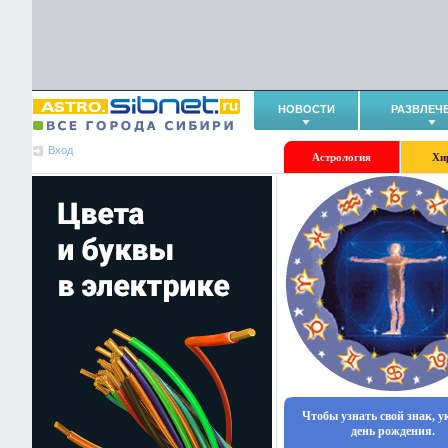
НОВОСТИ
РАЗВЛЕЧ
Вход
Астрология
Хи
Чтобы узнать свой знак, 
день рождения.