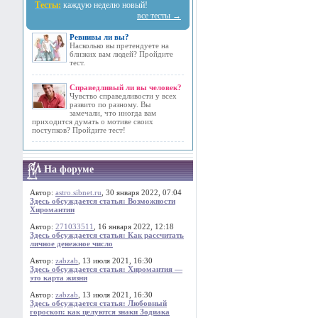
Тесты:
каждую неделю новый!
все тесты →
Ревнивы ли вы?
Насколько вы претендуете на
близких вам людей? Пройдите
тест.
Справедливый ли вы человек?
Чувство справедливости у всех
развито по разному. Вы
замечали, что иногда вам
приходится думать о мотиве своих
поступков? Пройдите тест!
На форуме
Автор:
astro.sibnet.ru
, 30 января 2022, 07:04
Здесь обсуждается статья: Возможности
Хиромантии
Автор:
271033511
, 16 января 2022, 12:18
Здесь обсуждается статья: Как рассчитать
личное денежное число
Автор:
zabzab
, 13 июля 2021, 16:30
Здесь обсуждается статья: Хиромантия —
это карта жизни
Автор:
zabzab
, 13 июля 2021, 16:30
Здесь обсуждается статья: Любовный
гороскоп: как целуются знаки Зодиака