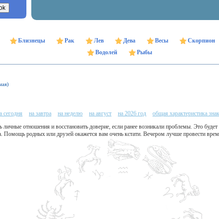
Близнецы
Рак
Лев
Дева
Весы
Скорпион
Водолей
Рыбы
мая)
а сегодня
на завтра
на неделю
на август
на 2026 год
общая характеристика зна
ь личные отношения и восстановить доверие, если ранее возникали проблемы. Это буде
а. Помощь родных или друзей окажется вам очень кстати. Вечером лучше провести врем