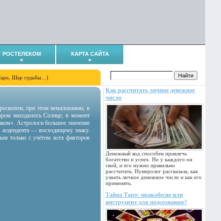
РОСТЕЛЕКОМ
КАРТА САЙТА
Таро, Шар судьбы…)
Как рассчитать личное денежное
число
гороскопом, при этом немаловажно, в
тором находилось Солнце, в момент
аком». Астрологи большое значение
 асцендента — восходящему знаку.
ным только с учётом всех факторов
Денежный код способен привлечь
богатство и успех. Но у каждого он
свой, и его нужно правильно
рассчитать. Нумеролог рассказала, как
узнать личное денежное число и как его
применять.
Тайна Таро: мракобесие или
инструмент для подсознания?