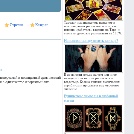
Таролог, парапсихолог, психолог и
Стрелец
Козерог
психотерапевт рассказали о том, как
именно «работает» гадание на Таро, и
стоит ли доверять результатам на 100%.
На каком пальце носить кольцо?
ка
В древности кольцо на том или ином
т интересный и насыщенный день, полный
пальце могло многое рассказать о
я в одиночестве и поразмышлять.
владельце. Кольцо считали магическим
атрибутом и придавали ему огромное
значение.
Рунические символы в любовной
магии