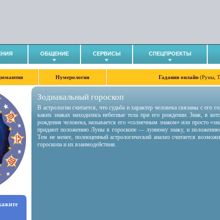
ЕНИЯ
ОБЩЕНИЕ
СЕРВИСЫ
СПЕЦПРОЕКТЫ
романтия
Нумерология
Гадания онлайн
(Руны, 
Зодиакальный гороскоп
В астрологии считается, что судьба и характер человека связаны с его 
каких знаках находились небесные тела при его рождении. Знак, в ко
рождения человека, называется его «солнечным знаком» или просто «зн
придают положению Луны в гороскопе — лунному знаку, и положению
Тем не менее, полноценный астрологический анализ считается возмож
гороскопа и их взаимодействия.
укажите