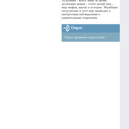
За рунами - всего лишь за тремя
десятками знаков - стоит целый мир -
мир мифов, магии и истории. Малейшее
погружение в этот мир приводит к
интересным наблюдениям и
удивительным открытиям.
Опрос
Опрос временно недоступен.