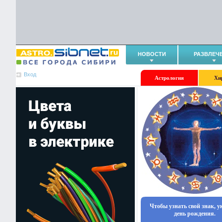
НОВОСТИ
РАЗВЛЕЧ
Вход
Астрология
Хи
Чтобы узнать свой знак, 
день рождения.