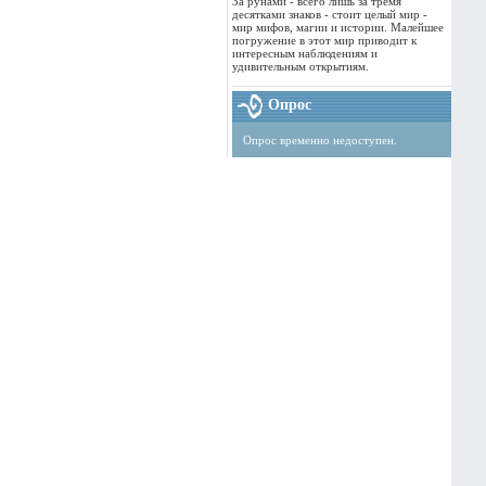
За рунами - всего лишь за тремя
десятками знаков - стоит целый мир -
мир мифов, магии и истории. Малейшее
погружение в этот мир приводит к
интересным наблюдениям и
удивительным открытиям.
Опрос
Опрос временно недоступен.