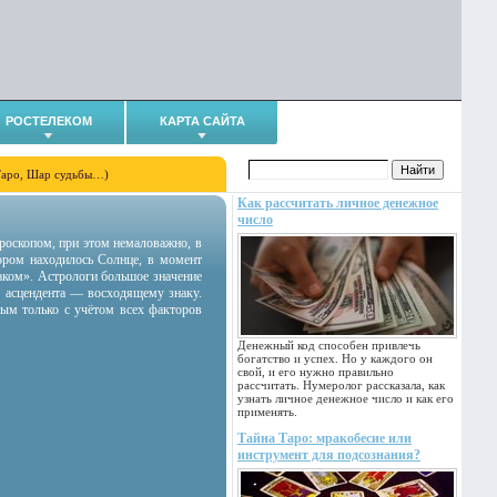
РОСТЕЛЕКОМ
КАРТА САЙТА
Таро, Шар судьбы…)
Как рассчитать личное денежное
число
гороскопом, при этом немаловажно, в
тором находилось Солнце, в момент
аком». Астрологи большое значение
 асцендента — восходящему знаку.
ным только с учётом всех факторов
Денежный код способен привлечь
богатство и успех. Но у каждого он
свой, и его нужно правильно
рассчитать. Нумеролог рассказала, как
узнать личное денежное число и как его
применять.
Тайна Таро: мракобесие или
инструмент для подсознания?