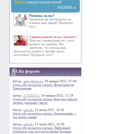
Тесты:
каждую неделю новый!
все тесты →
Ревнивы ли вы?
Насколько вы претендуете на
близких вам людей? Пройдите
тест.
Справедливый ли вы человек?
Чувство справедливости у всех
развито по разному. Вы
замечали, что иногда вам
приходится думать о мотиве своих
поступков? Пройдите тест!
На форуме
Автор:
astro.sibnet.ru
, 30 января 2022, 07:04
Здесь обсуждается статья: Возможности
Хиромантии
Автор:
271033511
, 16 января 2022, 12:18
Здесь обсуждается статья: Как рассчитать
личное денежное число
Автор:
zabzab
, 13 июля 2021, 16:30
Здесь обсуждается статья: Хиромантия —
это карта жизни
Автор:
zabzab
, 13 июля 2021, 16:30
Здесь обсуждается статья: Любовный
гороскоп: как целуются знаки Зодиака