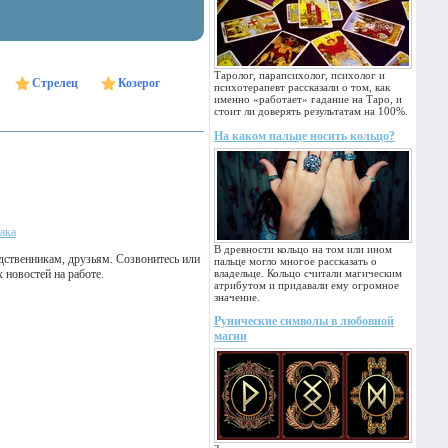
Таролог, парапсихолог, психолог и
Стрелец
Козерог
психотерапевт рассказали о том, как
именно «работает» гадание на Таро, и
стоит ли доверять результатам на 100%.
На каком пальце носить кольцо?
ака
В древности кольцо на том или ином
дственникам, друзьям. Созвонитесь или
пальце могло многое рассказать о
 новостей на работе.
владельце. Кольцо считали магическим
атрибутом и придавали ему огромное
значение.
Рунические символы в любовной
магии