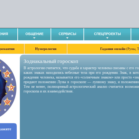
ЕНИЯ
ОБЩЕНИЕ
СЕРВИСЫ
СПЕЦПРОЕКТЫ
романтия
Нумерология
Гадания онлайн
(Руны, 
Зодиакальный гороскоп
В астрологии считается, что судьба и характер человека связаны с его 
каких знаках находились небесные тела при его рождении. Знак, в ко
рождения человека, называется его «солнечным знаком» или просто «зн
придают положению Луны в гороскопе — лунному знаку, и положению
Тем не менее, полноценный астрологический анализ считается возмож
гороскопа и их взаимодействия.
укажите