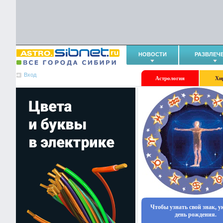
НОВОСТИ
РАЗВЛЕЧ
Вход
Астрология
Хи
Чтобы узнать свой знак, 
день рождения.