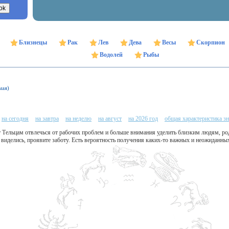
Близнецы
Рак
Лев
Дева
Весы
Скорпион
Водолей
Рыбы
мая)
на сегодня
на завтра
на неделю
на август
на 2026 год
общая характеристика зн
т Тельцам отвлечься от рабочих проблем и больше внимания уделить близким людям, ро
е виделись, проявите заботу. Есть вероятность получения каких-то важных и неожиданных