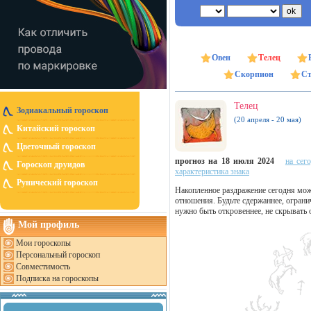
Овен
Телец
Скорпион
Ст
Телец
Зодиакальный гороскоп
(20 апреля - 20 мая)
Китайский гороскоп
Цветочный гороскоп
прогноз на 18 июля 2024
на сег
Гороскоп друидов
характеристика знака
Рунический гороскоп
Накопленное раздражение сегодня може
отношения. Будьте сдержаннее, огран
нужно быть откровеннее, не скрывать
Мой профиль
Мои гороскопы
Персональный гороскоп
Совместимость
Подписка на гороскопы