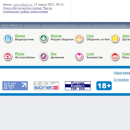
Автор:
astro.sibnet.ru
, 11 марта 2021, 00:11
Здесь обсуждается статья: Числа
открывают тайны мироздания
Astro.sibnet.ru
:
астрология
,
астрологический прогноз
,
гороскоп
,
персональный гороскоп
,
Видео
Форум
Chat
Joke
Видеоролики
Форум общения
Общение on-line
Шутк
Photo
Day
Love
Gam
Фотоальбомы
Дневники
Знакомства
Игры
Наши вака
О проекте