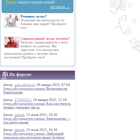
Тесты:
каждую неделю новый!
все тесты →
Ревнивы ли вы?
Насколько вы претендуете на
близких вам людей? Пройдите
тест.
Справедливый ли вы человек?
Чувство справедливости у всех
развито по разному. Вы
замечали, что иногда вам
приходится думать о мотиве своих
поступков? Пройдите тест!
На форуме
Автор:
astro.sibnet.ru
, 30 января 2022, 07:04
Здесь обсуждается статья: Возможности
Хиромантии
Автор:
271033511
, 16 января 2022, 12:18
Здесь обсуждается статья: Как рассчитать
личное денежное число
Автор:
zabzab
, 13 июля 2021, 16:30
Здесь обсуждается статья: Хиромантия —
это карта жизни
Автор:
zabzab
, 13 июля 2021, 16:30
Здесь обсуждается статья: Любовный
гороскоп: как целуются знаки Зодиака