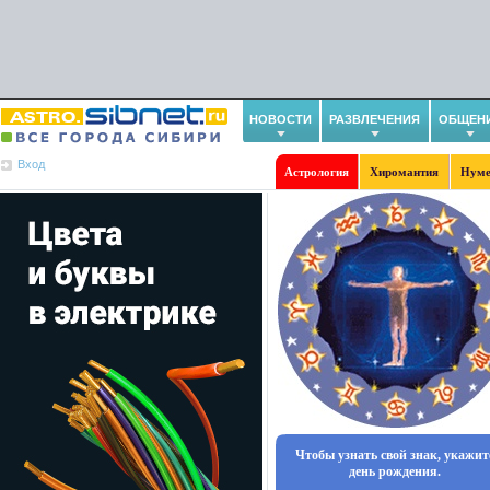
НОВОСТИ
РАЗВЛЕЧЕНИЯ
ОБЩЕН
Вход
Астрология
Хиромантия
Нуме
Чтобы узнать свой знак, укажит
день рождения.