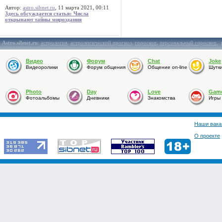
Автор:
astro.sibnet.ru
, 11 марта 2021, 00:11
Здесь обсуждается статья: Числа
открывают тайны мироздания
Astro.sibnet.ru
:
астрология
,
астрологический прогноз
,
гороскоп
,
персональный гороскоп
,
Видео
Форум
Chat
Joke
Видеоролики
Форум общения
Общение on-line
Шутк
Photo
Day
Love
Gam
Фотоальбомы
Дневники
Знакомства
Игры
Наши вака
О проекте