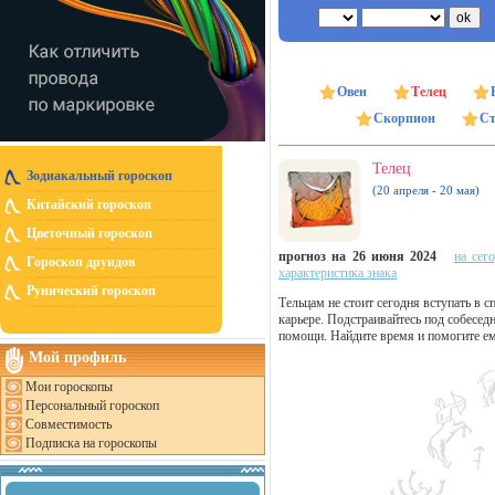
Овен
Телец
Скорпион
Ст
Телец
Зодиакальный гороскоп
(20 апреля - 20 мая)
Китайский гороскоп
Цветочный гороскоп
прогноз на 26 июня 2024
на сег
Гороскоп друидов
характеристика знака
Рунический гороскоп
Тельцам не стоит сегодня вступать в 
карьере. Подстраивайтесь под собеседн
помощи. Найдите время и помогите ем
Мой профиль
Мои гороскопы
Персональный гороскоп
Совместимость
Подписка на гороскопы