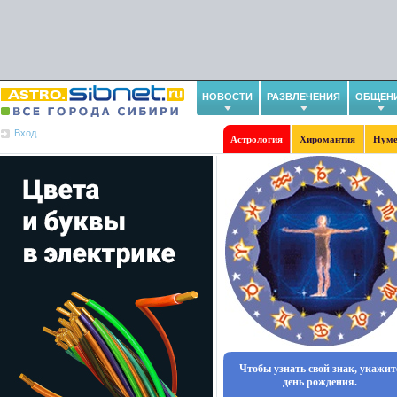
НОВОСТИ
РАЗВЛЕЧЕНИЯ
ОБЩЕН
Вход
Астрология
Хиромантия
Нуме
Чтобы узнать свой знак, укажит
день рождения.