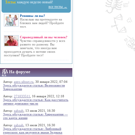
Тесты:
каждую неделю новый!
все тесты →
Ревнивы ли вы?
Насколько вы претендуете на
близких вам людей? Пройдите
тест.
Справедливый ли вы человек?
Чувство справедливости у всех
развито по разному. Вы
замечали, что иногда вам
приходится думать о мотиве своих
поступков? Пройдите тест!
На форуме
Автор:
astro.sibnet.ru
, 30 января 2022, 07:04
Здесь обсуждается статья: Возможности
Хиромантии
Автор:
271033511
, 16 января 2022, 12:18
Здесь обсуждается статья: Как рассчитать
личное денежное число
Автор:
zabzab
, 13 июля 2021, 16:30
Здесь обсуждается статья: Хиромантия —
это карта жизни
Автор:
zabzab
, 13 июля 2021, 16:30
Здесь обсуждается статья: Любовный
гороскоп: как целуются знаки Зодиака