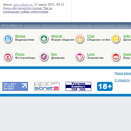
Автор:
astro.sibnet.ru
, 11 марта 2021, 00:11
Здесь обсуждается статья: Числа
открывают тайны мироздания
Astro.sibnet.ru
:
астрология
,
астрологический прогноз
,
гороскоп
,
персональный гороскоп
,
Видео
Форум
Chat
Joke
Видеоролики
Форум общения
Общение on-line
Шутк
Photo
Day
Love
Gam
Фотоальбомы
Дневники
Знакомства
Игры
Наши вака
О проекте