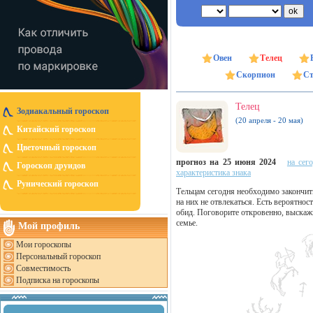
Овен
Телец
Скорпион
Ст
Телец
Зодиакальный гороскоп
(20 апреля - 20 мая)
Китайский гороскоп
Цветочный гороскоп
прогноз на 25 июня 2024
на сег
Гороскоп друидов
характеристика знака
Рунический гороскоп
Тельцам сегодня необходимо закончит
на них не отвлекаться. Есть вероятнос
обид. Поговорите откровенно, выскаж
семье.
Мой профиль
Мои гороскопы
Персональный гороскоп
Совместимость
Подписка на гороскопы