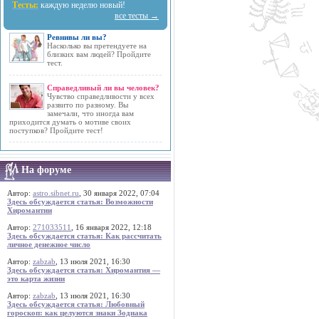
Тесты:
каждую неделю новый!
все тесты →
Ревнивы ли вы?
Насколько вы претендуете на
близких вам людей? Пройдите
тест.
Справедливый ли вы человек?
Чувство справедливости у всех
развито по разному. Вы
замечали, что иногда вам
приходится думать о мотиве своих
поступков? Пройдите тест!
На форуме
Автор:
astro.sibnet.ru
, 30 января 2022, 07:04
Здесь обсуждается статья: Возможности
Хиромантии
Автор:
271033511
, 16 января 2022, 12:18
Здесь обсуждается статья: Как рассчитать
личное денежное число
Автор:
zabzab
, 13 июля 2021, 16:30
Здесь обсуждается статья: Хиромантия —
это карта жизни
Автор:
zabzab
, 13 июля 2021, 16:30
Здесь обсуждается статья: Любовный
гороскоп: как целуются знаки Зодиака