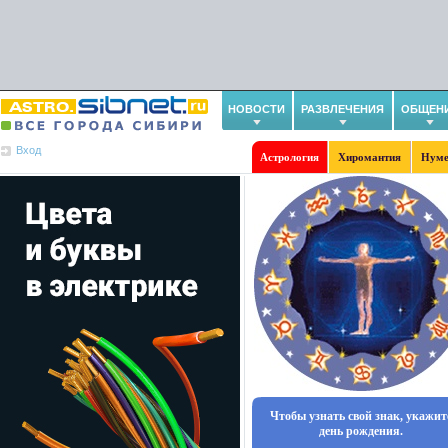
НОВОСТИ
РАЗВЛЕЧЕНИЯ
ОБЩЕН
Вход
Астрология
Хиромантия
Нуме
Чтобы узнать свой знак, укажит
день рождения.