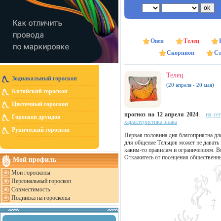
Овен
Телец
Скорпион
Ст
Телец
Зодиакальный гороскоп
(20 апреля - 20 мая)
Китайский гороскоп
Цветочный гороскоп
прогноз на 12 апреля 2024
на се
Гороскоп друидов
характеристика знака
Рунический гороскоп
Первая половина дня благоприятна дл
для общение Тельцов может не давать
каким-то правилам и ограничениям. В
Откажитесь от посещения общественн
Мой профиль
Мои гороскопы
Персональный гороскоп
Совместимость
Подписка на гороскопы