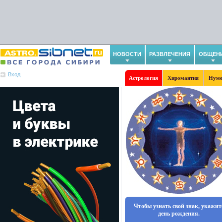
НОВОСТИ
РАЗВЛЕЧЕНИЯ
ОБЩЕН
Вход
Астрология
Хиромантия
Нуме
Чтобы узнать свой знак, укажит
день рождения.