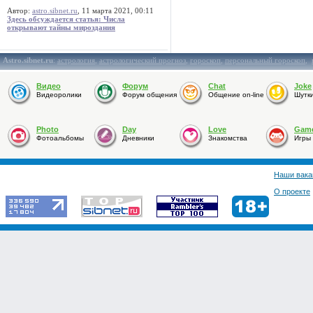
Автор:
astro.sibnet.ru
, 11 марта 2021, 00:11
Здесь обсуждается статья: Числа
открывают тайны мироздания
Astro.sibnet.ru
:
астрология
,
астрологический прогноз
,
гороскоп
,
персональный гороскоп
,
Видео
Форум
Chat
Joke
Видеоролики
Форум общения
Общение on-line
Шутк
Photo
Day
Love
Gam
Фотоальбомы
Дневники
Знакомства
Игры
Наши вака
О проекте