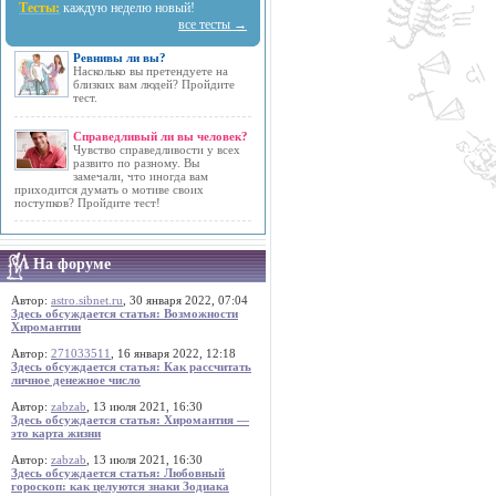
Тесты:
каждую неделю новый!
все тесты →
Ревнивы ли вы?
Насколько вы претендуете на
близких вам людей? Пройдите
тест.
Справедливый ли вы человек?
Чувство справедливости у всех
развито по разному. Вы
замечали, что иногда вам
приходится думать о мотиве своих
поступков? Пройдите тест!
На форуме
Автор:
astro.sibnet.ru
, 30 января 2022, 07:04
Здесь обсуждается статья: Возможности
Хиромантии
Автор:
271033511
, 16 января 2022, 12:18
Здесь обсуждается статья: Как рассчитать
личное денежное число
Автор:
zabzab
, 13 июля 2021, 16:30
Здесь обсуждается статья: Хиромантия —
это карта жизни
Автор:
zabzab
, 13 июля 2021, 16:30
Здесь обсуждается статья: Любовный
гороскоп: как целуются знаки Зодиака