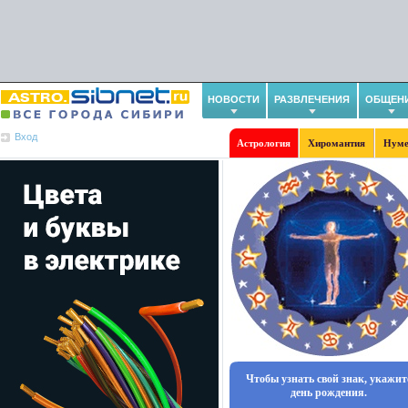
НОВОСТИ
РАЗВЛЕЧЕНИЯ
ОБЩЕН
Вход
Астрология
Хиромантия
Нуме
Чтобы узнать свой знак, укажит
день рождения.