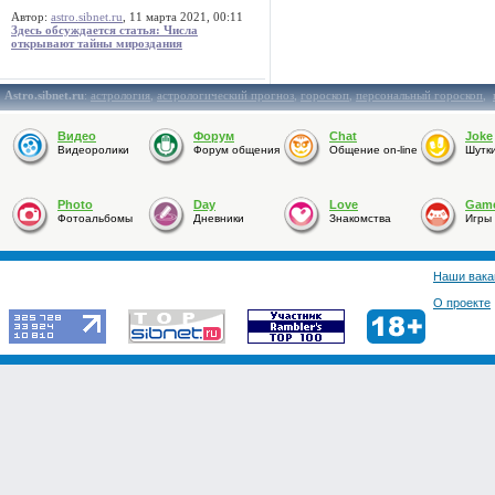
Автор:
astro.sibnet.ru
, 11 марта 2021, 00:11
Здесь обсуждается статья: Числа
открывают тайны мироздания
Astro.sibnet.ru
:
астрология
,
астрологический прогноз
,
гороскоп
,
персональный гороскоп
,
Видео
Форум
Chat
Joke
Видеоролики
Форум общения
Общение on-line
Шутк
Photo
Day
Love
Gam
Фотоальбомы
Дневники
Знакомства
Игры
Наши вака
О проекте