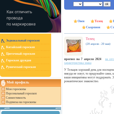
Овен
Телец
Скорпион
Ст
Телец
Зодиакальный гороскоп
(20 апреля - 20 мая)
Китайский гороскоп
Цветочный гороскоп
прогноз на 7 апреля 2024
на сег
Гороскоп друидов
характеристика знака
Рунический гороскоп
У Тельцов хороший день для посещени
никуда не зовут, то придумайте сами, 
ваши инициативы могут поддержать. Э
романтическое знакомство.
Мой профиль
Мои гороскопы
Персональный гороскоп
Совместимость
Подписка на гороскопы