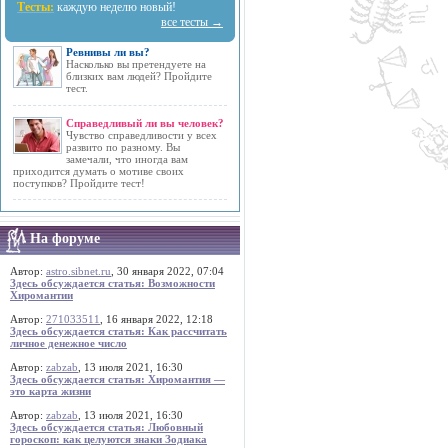
Тесты:
каждую неделю новый!
все тесты →
Ревнивы ли вы?
Насколько вы претендуете на
близких вам людей? Пройдите
тест.
Справедливый ли вы человек?
Чувство справедливости у всех
развито по разному. Вы
замечали, что иногда вам
приходится думать о мотиве своих
поступков? Пройдите тест!
На форуме
Автор:
astro.sibnet.ru
, 30 января 2022, 07:04
Здесь обсуждается статья: Возможности
Хиромантии
Автор:
271033511
, 16 января 2022, 12:18
Здесь обсуждается статья: Как рассчитать
личное денежное число
Автор:
zabzab
, 13 июля 2021, 16:30
Здесь обсуждается статья: Хиромантия —
это карта жизни
Автор:
zabzab
, 13 июля 2021, 16:30
Здесь обсуждается статья: Любовный
гороскоп: как целуются знаки Зодиака