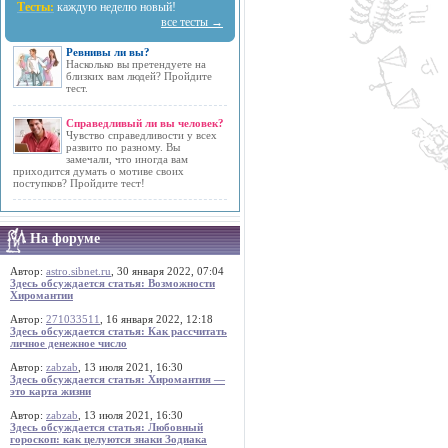
Тесты:
каждую неделю новый!
все тесты →
Ревнивы ли вы?
Насколько вы претендуете на
близких вам людей? Пройдите
тест.
Справедливый ли вы человек?
Чувство справедливости у всех
развито по разному. Вы
замечали, что иногда вам
приходится думать о мотиве своих
поступков? Пройдите тест!
На форуме
Автор:
astro.sibnet.ru
, 30 января 2022, 07:04
Здесь обсуждается статья: Возможности
Хиромантии
Автор:
271033511
, 16 января 2022, 12:18
Здесь обсуждается статья: Как рассчитать
личное денежное число
Автор:
zabzab
, 13 июля 2021, 16:30
Здесь обсуждается статья: Хиромантия —
это карта жизни
Автор:
zabzab
, 13 июля 2021, 16:30
Здесь обсуждается статья: Любовный
гороскоп: как целуются знаки Зодиака