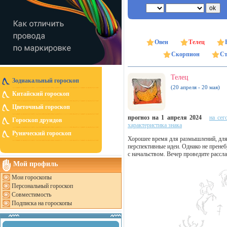
Овен
Телец
Скорпион
Ст
Телец
Зодиакальный гороскоп
(20 апреля - 20 мая)
Китайский гороскоп
Цветочный гороскоп
прогноз на 1 апреля 2024
на сег
Гороскоп друидов
характеристика знака
Рунический гороскоп
Хорошее время для размышлений, для 
перспективные идеи. Однако не прене
с начальством. Вечер проведите рассла
Мой профиль
Мои гороскопы
Персональный гороскоп
Совместимость
Подписка на гороскопы