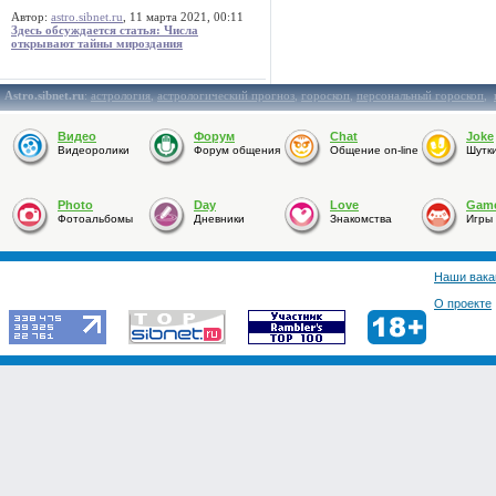
Автор:
astro.sibnet.ru
, 11 марта 2021, 00:11
Здесь обсуждается статья: Числа
открывают тайны мироздания
Astro.sibnet.ru
:
астрология
,
астрологический прогноз
,
гороскоп
,
персональный гороскоп
,
Видео
Форум
Chat
Joke
Видеоролики
Форум общения
Общение on-line
Шутк
Photo
Day
Love
Gam
Фотоальбомы
Дневники
Знакомства
Игры
Наши вака
О проекте