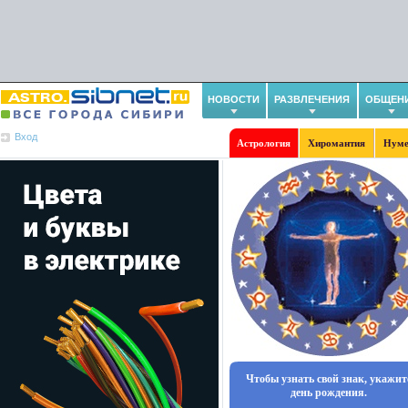
НОВОСТИ
РАЗВЛЕЧЕНИЯ
ОБЩЕН
Вход
Астрология
Хиромантия
Нуме
Чтобы узнать свой знак, укажит
день рождения.