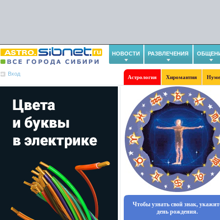
НОВОСТИ
РАЗВЛЕЧЕНИЯ
ОБЩЕН
Вход
Астрология
Хиромантия
Нуме
Чтобы узнать свой знак, укажит
день рождения.