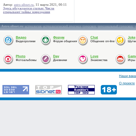
Автор:
astro.sibnet.ru
, 11 марта 2021, 00:11
Здесь обсуждается статья: Числа
открывают тайны мироздания
Astro.sibnet.ru
:
астрология
,
астрологический прогноз
,
гороскоп
,
персональный гороскоп
,
Видео
Форум
Chat
Joke
Видеоролики
Форум общения
Общение on-line
Шутк
Photo
Day
Love
Gam
Фотоальбомы
Дневники
Знакомства
Игры
Наши вака
О проекте