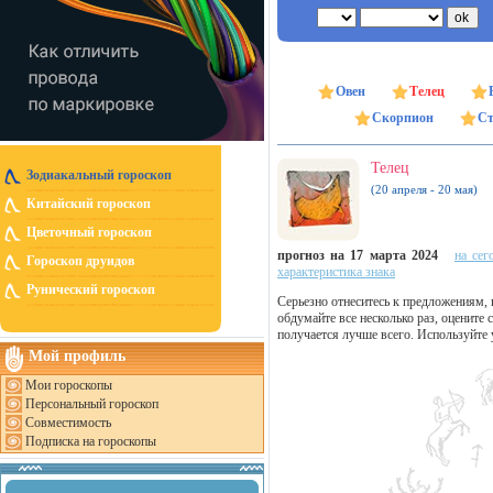
Овен
Телец
Скорпион
Ст
Телец
Зодиакальный гороскоп
(20 апреля - 20 мая)
Китайский гороскоп
Цветочный гороскоп
прогноз на 17 марта 2024
на сег
Гороскоп друидов
характеристика знака
Рунический гороскоп
Серьезно отнеситесь к предложениям, к
обдумайте все несколько раз, оцените
получается лучше всего. Используйте у
Мой профиль
Мои гороскопы
Персональный гороскоп
Совместимость
Подписка на гороскопы