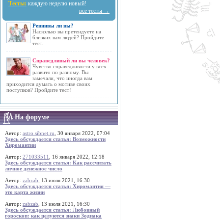
Тесты:
каждую неделю новый!
все тесты →
Ревнивы ли вы?
Насколько вы претендуете на
близких вам людей? Пройдите
тест.
Справедливый ли вы человек?
Чувство справедливости у всех
развито по разному. Вы
замечали, что иногда вам
приходится думать о мотиве своих
поступков? Пройдите тест!
На форуме
Автор:
astro.sibnet.ru
, 30 января 2022, 07:04
Здесь обсуждается статья: Возможности
Хиромантии
Автор:
271033511
, 16 января 2022, 12:18
Здесь обсуждается статья: Как рассчитать
личное денежное число
Автор:
zabzab
, 13 июля 2021, 16:30
Здесь обсуждается статья: Хиромантия —
это карта жизни
Автор:
zabzab
, 13 июля 2021, 16:30
Здесь обсуждается статья: Любовный
гороскоп: как целуются знаки Зодиака