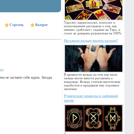
Таролог, парапсихолог, психолог и
Стрелец
Козерог
психотерапевт рассказали о том, как
именно «работает» гадание на Таро, и
стоит ли доверять результатам на 100%.
На каком пальце носить кольцо?
ака
В древности кольцо на том или ином
ты не заставят себя ждать. Звезды
пальце могло многое рассказать о
владельце. Кольцо считали магическим
атрибутом и придавали ему огромное
значение.
Рунические символы в любовной
магии