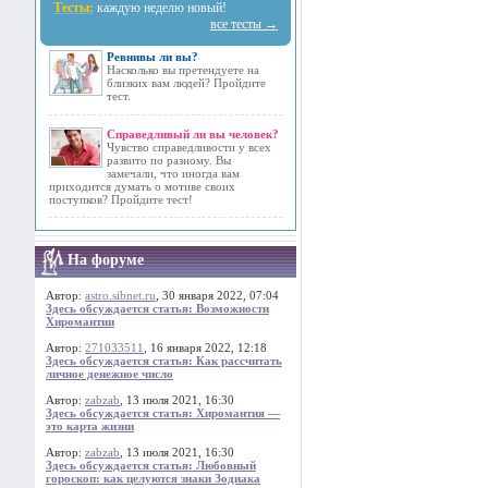
Тесты:
каждую неделю новый!
все тесты →
Ревнивы ли вы?
Насколько вы претендуете на
близких вам людей? Пройдите
тест.
Справедливый ли вы человек?
Чувство справедливости у всех
развито по разному. Вы
замечали, что иногда вам
приходится думать о мотиве своих
поступков? Пройдите тест!
На форуме
Автор:
astro.sibnet.ru
, 30 января 2022, 07:04
Здесь обсуждается статья: Возможности
Хиромантии
Автор:
271033511
, 16 января 2022, 12:18
Здесь обсуждается статья: Как рассчитать
личное денежное число
Автор:
zabzab
, 13 июля 2021, 16:30
Здесь обсуждается статья: Хиромантия —
это карта жизни
Автор:
zabzab
, 13 июля 2021, 16:30
Здесь обсуждается статья: Любовный
гороскоп: как целуются знаки Зодиака