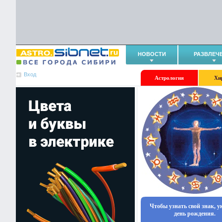
НОВОСТИ
РАЗВЛЕЧ
Вход
Астрология
Хи
Чтобы узнать свой знак, 
день рождения.