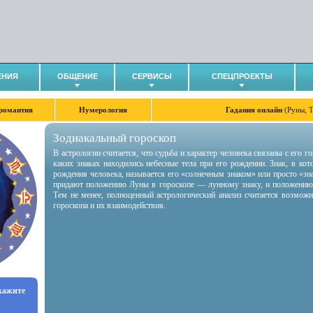
ЕНИЯ
ОБЩЕНИЕ
СЕРВИСЫ
СПЕЦПРОЕКТЫ
романтия
Нумерология
Гадания онлайн
(Руны, 
Зодиакальный гороскоп
В астрологии считается, что судьба и характер человека связаны с его 
каких знаках находились небесные тела при его рождении. Знак, в ко
рождения человека, называется его «солнечным знаком» или просто «зн
придают положению Луны в гороскопе — лунному знаку, и положению
Тем не менее, полноценный астрологический анализ считается возмож
гороскопа и их взаимодействия.
укажите