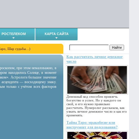
РОСТЕЛЕКОМ
КАРТА САЙТА
Таро, Шар судьбы…)
Как рассчитать личное денежное
число
гороскопом, при этом немаловажно, в
тором находилось Солнце, в момент
аком». Астрологи большое значение
 асцендента — восходящему знаку.
ным только с учётом всех факторов
Денежный код способен привлечь
богатство и успех. Но у каждого он
свой, и его нужно правильно
рассчитать. Нумеролог рассказала, как
узнать личное денежное число и как его
применять.
Тайна Таро: мракобесие или
инструмент для подсознания?