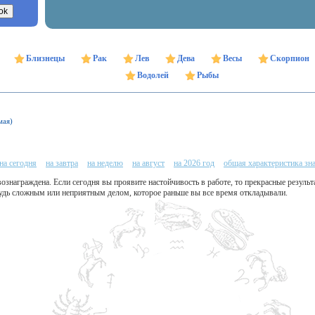
Близнецы
Рак
Лев
Дева
Весы
Скорпион
Водолей
Рыбы
мая)
на сегодня
на завтра
на неделю
на август
на 2026 год
общая характеристика зн
ознаграждена. Если сегодня вы проявите настойчивость в работе, то прекрасные результа
удь сложным или неприятным делом, которое раньше вы все время откладывали.