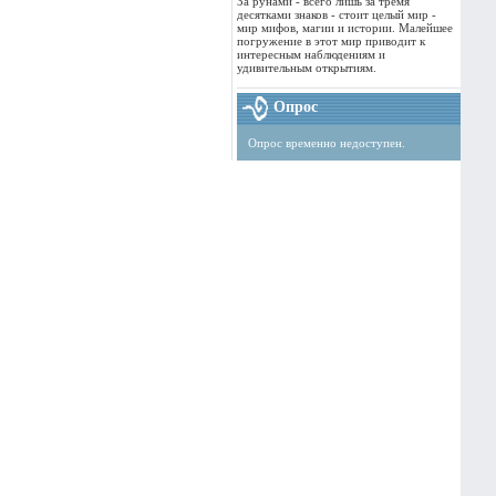
За рунами - всего лишь за тремя
десятками знаков - стоит целый мир -
мир мифов, магии и истории. Малейшее
погружение в этот мир приводит к
интересным наблюдениям и
удивительным открытиям.
Опрос
Опрос временно недоступен.