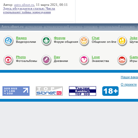
Автор:
astro.sibnet.ru
, 11 марта 2021, 00:11
Здесь обсуждается статья: Числа
открывают тайны мироздания
Astro.sibnet.ru
:
астрология
,
астрологический прогноз
,
гороскоп
,
персональный гороскоп
,
Видео
Форум
Chat
Joke
Видеоролики
Форум общения
Общение on-line
Шутк
Photo
Day
Love
Gam
Фотоальбомы
Дневники
Знакомства
Игры
Наши вака
О проекте