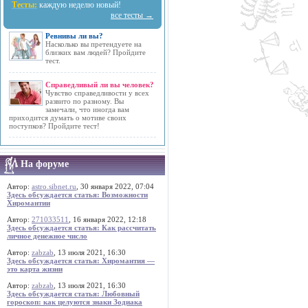
Тесты:
каждую неделю новый!
все тесты →
Ревнивы ли вы?
Насколько вы претендуете на
близких вам людей? Пройдите
тест.
Справедливый ли вы человек?
Чувство справедливости у всех
развито по разному. Вы
замечали, что иногда вам
приходится думать о мотиве своих
поступков? Пройдите тест!
На форуме
Автор:
astro.sibnet.ru
, 30 января 2022, 07:04
Здесь обсуждается статья: Возможности
Хиромантии
Автор:
271033511
, 16 января 2022, 12:18
Здесь обсуждается статья: Как рассчитать
личное денежное число
Автор:
zabzab
, 13 июля 2021, 16:30
Здесь обсуждается статья: Хиромантия —
это карта жизни
Автор:
zabzab
, 13 июля 2021, 16:30
Здесь обсуждается статья: Любовный
гороскоп: как целуются знаки Зодиака