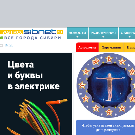
НОВОСТИ
РАЗВЛЕЧЕНИЯ
ОБЩЕН
Вход
Астрология
Хиромантия
Нуме
Чтобы узнать свой знак, укажит
день рождения.