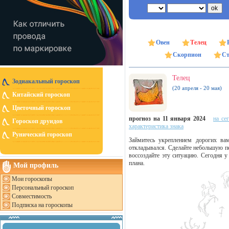
Овен
Телец
Скорпион
Ст
Телец
Зодиакальный гороскоп
(20 апреля - 20 мая)
Китайский гороскоп
Цветочный гороскоп
прогноз на 11 января 2024
на се
Гороскоп друидов
характеристика знака
Рунический гороскоп
Займитесь укреплением дорогих ва
откладывался. Сделайте небольшую пе
воссоздайте эту ситуацию. Сегодня у
плана.
Мой профиль
Мои гороскопы
Персональный гороскоп
Совместимость
Подписка на гороскопы