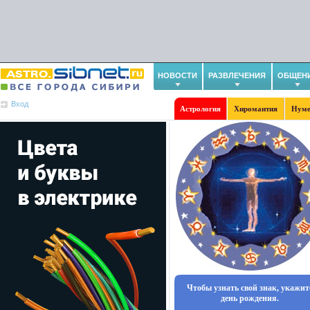
НОВОСТИ
РАЗВЛЕЧЕНИЯ
ОБЩЕН
Вход
Астрология
Хиромантия
Нуме
Чтобы узнать свой знак, укажит
день рождения.