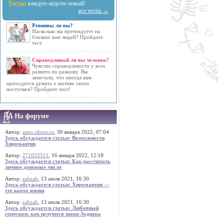
Тесты:
каждую неделю новый!
все тесты →
Ревнивы ли вы?
Насколько вы претендуете на
близких вам людей? Пройдите
тест.
Справедливый ли вы человек?
Чувство справедливости у всех
развито по разному. Вы
замечали, что иногда вам
приходится думать о мотиве своих
поступков? Пройдите тест!
На форуме
Автор:
astro.sibnet.ru
, 30 января 2022, 07:04
Здесь обсуждается статья: Возможности
Хиромантии
Автор:
271033511
, 16 января 2022, 12:18
Здесь обсуждается статья: Как рассчитать
личное денежное число
Автор:
zabzab
, 13 июля 2021, 16:30
Здесь обсуждается статья: Хиромантия —
это карта жизни
Автор:
zabzab
, 13 июля 2021, 16:30
Здесь обсуждается статья: Любовный
гороскоп: как целуются знаки Зодиака