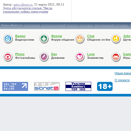
Автор:
astro.sibnet.ru
, 11 марта 2021, 00:11
Здесь обсуждается статья: Числа
открывают тайны мироздания
Astro.sibnet.ru
:
астрология
,
астрологический прогноз
,
гороскоп
,
персональный гороскоп
,
Видео
Форум
Chat
Joke
Видеоролики
Форум общения
Общение on-line
Шутк
Photo
Day
Love
Gam
Фотоальбомы
Дневники
Знакомства
Игры
Наши вака
О проекте