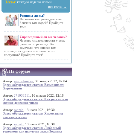
Тесты:
каждую неделю новый!
все тесты →
Ревнивы ли вы?
Насколько вы претендуете на
близких вам людей? Пройдите
тест.
Справедливый ли вы человек?
Чувство справедливости у всех
развито по разному. Вы
замечали, что иногда вам
приходится думать о мотиве своих
поступков? Пройдите тест!
На форуме
Автор:
astro.sibnet.ru
, 30 января 2022, 07:04
Здесь обсуждается статья: Возможности
Хиромантии
Автор:
271033511
, 16 января 2022, 12:18
Здесь обсуждается статья: Как рассчитать
личное денежное число
Автор:
zabzab
, 13 июля 2021, 16:30
Здесь обсуждается статья: Хиромантия —
это карта жизни
Автор:
zabzab
, 13 июля 2021, 16:30
Здесь обсуждается статья: Любовный
гороскоп: как целуются знаки Зодиака