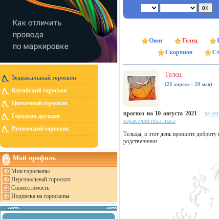
Овен
Телец
Скорпион
Ст
Телец
Зодиакальный гороскоп
(20 апреля - 20 мая)
Китайский гороскоп
Цветочный гороскоп
прогноз на 10 августа 2021
на се
Гороскоп друидов
характеристика знака
Рунический гороскоп
Тельцы, в этот день проявите доброту
родственники.
Мой профиль
Мои гороскопы
Персональный гороскоп
Совместимость
Подписка на гороскопы