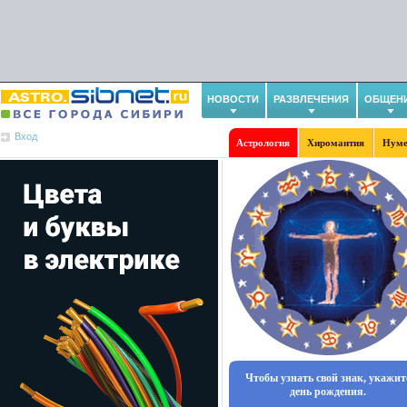
НОВОСТИ
РАЗВЛЕЧЕНИЯ
ОБЩЕН
Вход
Астрология
Хиромантия
Нуме
Чтобы узнать свой знак, укажит
день рождения.