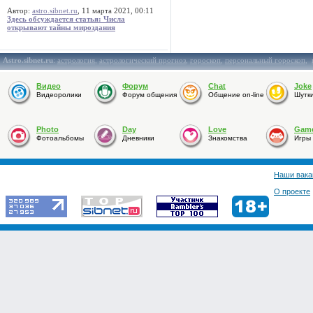
Автор:
astro.sibnet.ru
, 11 марта 2021, 00:11
Здесь обсуждается статья: Числа
открывают тайны мироздания
Astro.sibnet.ru
:
астрология
,
астрологический прогноз
,
гороскоп
,
персональный гороскоп
,
Видео
Форум
Chat
Joke
Видеоролики
Форум общения
Общение on-line
Шутк
Photo
Day
Love
Gam
Фотоальбомы
Дневники
Знакомства
Игры
Наши вака
О проекте