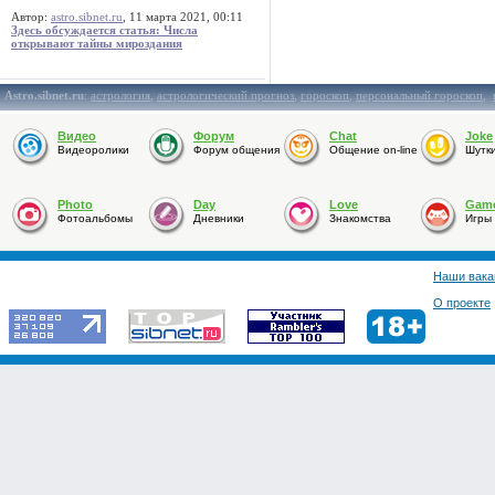
Автор:
astro.sibnet.ru
, 11 марта 2021, 00:11
Здесь обсуждается статья: Числа
открывают тайны мироздания
Astro.sibnet.ru
:
астрология
,
астрологический прогноз
,
гороскоп
,
персональный гороскоп
,
Видео
Форум
Chat
Joke
Видеоролики
Форум общения
Общение on-line
Шутк
Photo
Day
Love
Gam
Фотоальбомы
Дневники
Знакомства
Игры
Наши вака
О проекте