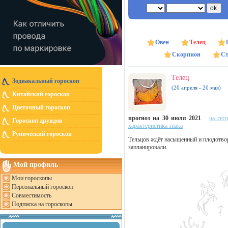
Овен
Телец
Скорпион
Ст
Телец
Зодиакальный гороскоп
(20 апреля - 20 мая)
Китайский гороскоп
Цветочный гороскоп
прогноз на 30 июля 2021
на сег
Гороскоп друидов
характеристика знака
Рунический гороскоп
Тельцов ждёт насыщенный и плодотвор
запланировали.
Мой профиль
Мои гороскопы
Персональный гороскоп
Совместимость
Подписка на гороскопы