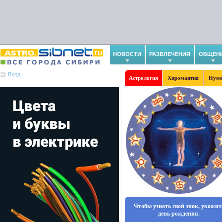
НОВОСТИ
РАЗВЛЕЧЕНИЯ
ОБЩЕН
Вход
Астрология
Хиромантия
Нуме
Чтобы узнать свой знак, укажит
день рождения.