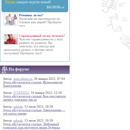
Тесты:
каждую неделю новый!
все тесты →
Ревнивы ли вы?
Насколько вы претендуете на
близких вам людей? Пройдите
тест.
Справедливый ли вы человек?
Чувство справедливости у всех
развито по разному. Вы
замечали, что иногда вам
приходится думать о мотиве своих
поступков? Пройдите тест!
На форуме
Автор:
astro.sibnet.ru
, 30 января 2022, 07:04
Здесь обсуждается статья: Возможности
Хиромантии
Автор:
271033511
, 16 января 2022, 12:18
Здесь обсуждается статья: Как рассчитать
личное денежное число
Автор:
zabzab
, 13 июля 2021, 16:30
Здесь обсуждается статья: Хиромантия —
это карта жизни
Автор:
zabzab
, 13 июля 2021, 16:30
Здесь обсуждается статья: Любовный
гороскоп: как целуются знаки Зодиака