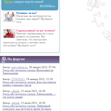
Тесты:
каждую неделю новый!
все тесты →
Ревнивы ли вы?
Насколько вы претендуете на
близких вам людей? Пройдите
тест.
Справедливый ли вы человек?
Чувство справедливости у всех
развито по разному. Вы
замечали, что иногда вам
приходится думать о мотиве своих
поступков? Пройдите тест!
На форуме
Автор:
astro.sibnet.ru
, 30 января 2022, 07:04
Здесь обсуждается статья: Возможности
Хиромантии
Автор:
271033511
, 16 января 2022, 12:18
Здесь обсуждается статья: Как рассчитать
личное денежное число
Автор:
zabzab
, 13 июля 2021, 16:30
Здесь обсуждается статья: Хиромантия —
это карта жизни
Автор:
zabzab
, 13 июля 2021, 16:30
Здесь обсуждается статья: Любовный
гороскоп: как целуются знаки Зодиака