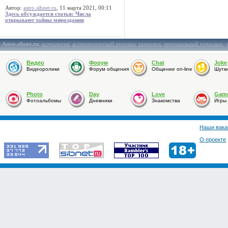
Автор:
astro.sibnet.ru
, 11 марта 2021, 00:11
Здесь обсуждается статья: Числа
открывают тайны мироздания
Astro.sibnet.ru
:
астрология
,
астрологический прогноз
,
гороскоп
,
персональный гороскоп
,
Видео
Форум
Chat
Joke
Видеоролики
Форум общения
Общение on-line
Шутк
Photo
Day
Love
Gam
Фотоальбомы
Дневники
Знакомства
Игры
Наши вака
О проекте