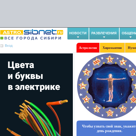
НОВОСТИ
РАЗВЛЕЧЕНИЯ
ОБЩЕН
Вход
Астрология
Хиромантия
Нуме
Чтобы узнать свой знак, укажит
день рождения.