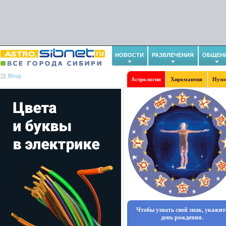
НОВОСТИ
РАЗВЛЕЧЕНИЯ
ОБЩЕН
Вход
Астрология
Хиромантия
Нуме
Чтобы узнать свой знак, укажит
день рождения.