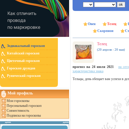
Овен
Телец
Скорпион
Ст
Телец
Зодиакальный гороскоп
(20 апреля - 20 мая)
Китайский гороскоп
Цветочный гороскоп
прогноз на 24 июля 2021
на сег
Гороскоп друидов
характеристика знака
Рунический гороскоп
Тельцы, день обещает вам успехи в дел
Мой профиль
Мои гороскопы
Персональный гороскоп
Совместимость
Подписка на гороскопы