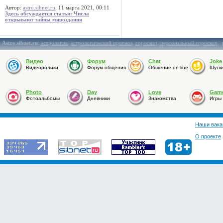
Автор:
astro.sibnet.ru
, 11 марта 2021, 00:11
Здесь обсуждается статья: Числа
открывают тайны мироздания
Astro.sibnet.ru
:
астрология
,
астрологический прогноз
,
гороскоп
,
персональный гороскоп
,
Видео
Форум
Chat
Joke
Видеоролики
Форум общения
Общение on-line
Шутк
Photo
Day
Love
Gam
Фотоальбомы
Дневники
Знакомства
Игры
Наши вака
О проекте