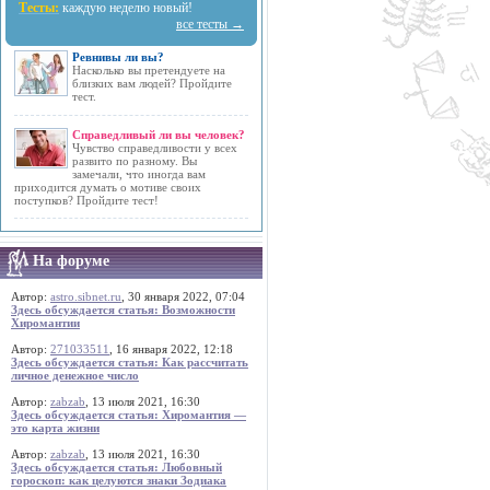
Тесты:
каждую неделю новый!
все тесты →
Ревнивы ли вы?
Насколько вы претендуете на
близких вам людей? Пройдите
тест.
Справедливый ли вы человек?
Чувство справедливости у всех
развито по разному. Вы
замечали, что иногда вам
приходится думать о мотиве своих
поступков? Пройдите тест!
На форуме
Автор:
astro.sibnet.ru
, 30 января 2022, 07:04
Здесь обсуждается статья: Возможности
Хиромантии
Автор:
271033511
, 16 января 2022, 12:18
Здесь обсуждается статья: Как рассчитать
личное денежное число
Автор:
zabzab
, 13 июля 2021, 16:30
Здесь обсуждается статья: Хиромантия —
это карта жизни
Автор:
zabzab
, 13 июля 2021, 16:30
Здесь обсуждается статья: Любовный
гороскоп: как целуются знаки Зодиака