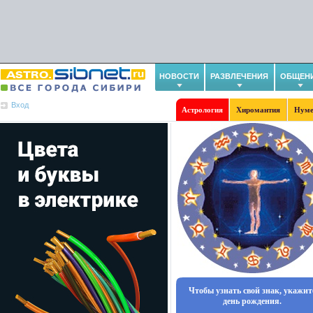
НОВОСТИ
РАЗВЛЕЧЕНИЯ
ОБЩЕН
Вход
Астрология
Хиромантия
Нуме
Чтобы узнать свой знак, укажит
день рождения.