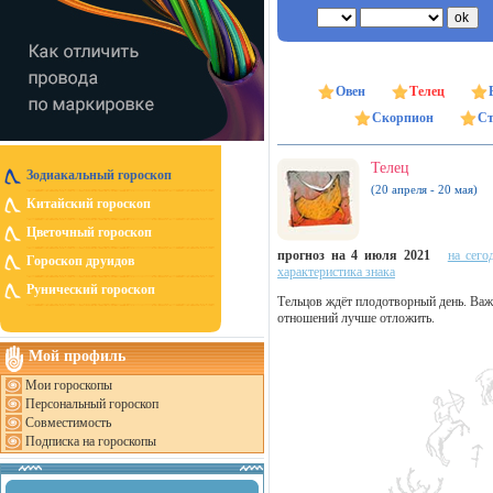
Овен
Телец
Скорпион
Ст
Телец
Зодиакальный гороскоп
(20 апреля - 20 мая)
Китайский гороскоп
Цветочный гороскоп
прогноз на 4 июля 2021
на сего
Гороскоп друидов
характеристика знака
Рунический гороскоп
Тельцов ждёт плодотворный день. Важн
отношений лучше отложить.
Мой профиль
Мои гороскопы
Персональный гороскоп
Совместимость
Подписка на гороскопы