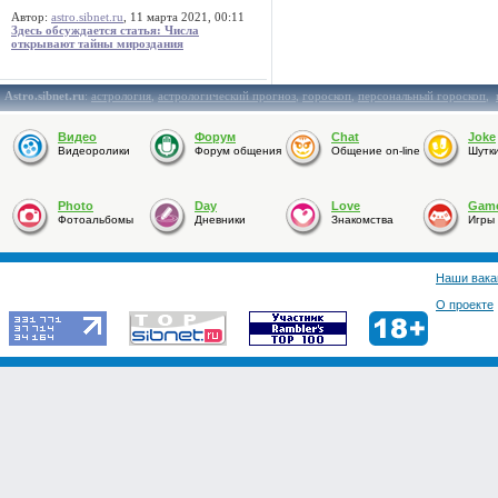
Автор:
astro.sibnet.ru
, 11 марта 2021, 00:11
Здесь обсуждается статья: Числа
открывают тайны мироздания
Astro.sibnet.ru
:
астрология
,
астрологический прогноз
,
гороскоп
,
персональный гороскоп
,
Видео
Форум
Chat
Joke
Видеоролики
Форум общения
Общение on-line
Шутк
Photo
Day
Love
Gam
Фотоальбомы
Дневники
Знакомства
Игры
Наши вака
О проекте