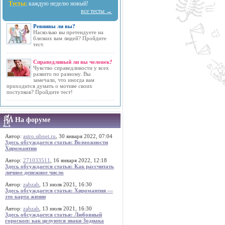
Тесты:
каждую неделю новый!
все тесты →
Ревнивы ли вы?
Насколько вы претендуете на
близких вам людей? Пройдите
тест.
Справедливый ли вы человек?
Чувство справедливости у всех
развито по разному. Вы
замечали, что иногда вам
приходится думать о мотиве своих
поступков? Пройдите тест!
На форуме
Автор:
astro.sibnet.ru
, 30 января 2022, 07:04
Здесь обсуждается статья: Возможности
Хиромантии
Автор:
271033511
, 16 января 2022, 12:18
Здесь обсуждается статья: Как рассчитать
личное денежное число
Автор:
zabzab
, 13 июля 2021, 16:30
Здесь обсуждается статья: Хиромантия —
это карта жизни
Автор:
zabzab
, 13 июля 2021, 16:30
Здесь обсуждается статья: Любовный
гороскоп: как целуются знаки Зодиака