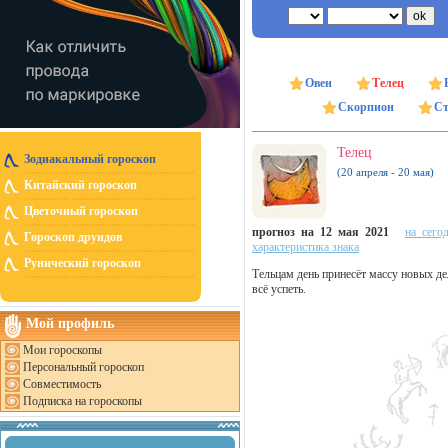
Овен
Телец
Скорпион
Ст
Телец
Зодиакальный гороскоп
(20 апреля - 20 мая)
Китайский гороскоп
Цветочный гороскоп
прогноз на 12 мая 2021
на сего
Гороскоп друидов
характеристика знака
Рунический гороскоп
Тельцам день принесёт массу новых де
всё успеть.
Мой профиль
Мои гороскопы
Персональный гороскоп
Совместимость
Подписка на гороскопы