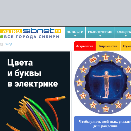
НОВОСТИ
РАЗВЛЕЧЕНИЯ
ОБЩЕН
Вход
Астрология
Хиромантия
Нуме
Чтобы узнать свой знак, укажит
день рождения.