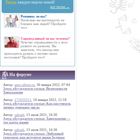
Тесты:
каждую неделю новый!
все тесты →
Ревнивы ли вы?
Насколько вы претендуете на
близких вам людей? Пройдите
тест.
Справедливый ли вы человек?
Чувство справедливости у всех
развито по разному. Вы
замечали, что иногда вам
приходится думать о мотиве своих
поступков? Пройдите тест!
На форуме
Автор:
astro.sibnet.ru
, 30 января 2022, 07:04
Здесь обсуждается статья: Возможности
Хиромантии
Автор:
271033511
, 16 января 2022, 12:18
Здесь обсуждается статья: Как рассчитать
личное денежное число
Автор:
zabzab
, 13 июля 2021, 16:30
Здесь обсуждается статья: Хиромантия —
это карта жизни
Автор:
zabzab
, 13 июля 2021, 16:30
Здесь обсуждается статья: Любовный
гороскоп: как целуются знаки Зодиака