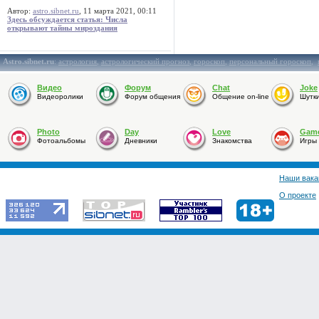
Автор:
astro.sibnet.ru
, 11 марта 2021, 00:11
Здесь обсуждается статья: Числа
открывают тайны мироздания
Astro.sibnet.ru
:
астрология
,
астрологический прогноз
,
гороскоп
,
персональный гороскоп
,
Видео
Форум
Chat
Joke
Видеоролики
Форум общения
Общение on-line
Шутк
Photo
Day
Love
Gam
Фотоальбомы
Дневники
Знакомства
Игры
Наши вака
О проекте