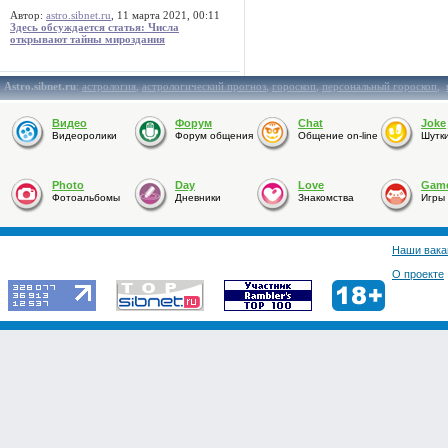
Автор:
astro.sibnet.ru
, 11 марта 2021, 00:11
Здесь обсуждается статья: Числа
открывают тайны мироздания
Astro.sibnet.ru
:
астрология
,
астрологический прогноз
,
гороскоп
,
персональный гороскоп
,
Видео
Форум
Chat
Joke
Видеоролики
Форум общения
Общение on-line
Шутк
Photo
Day
Love
Gam
Фотоальбомы
Дневники
Знакомства
Игры
Наши вака
О проекте