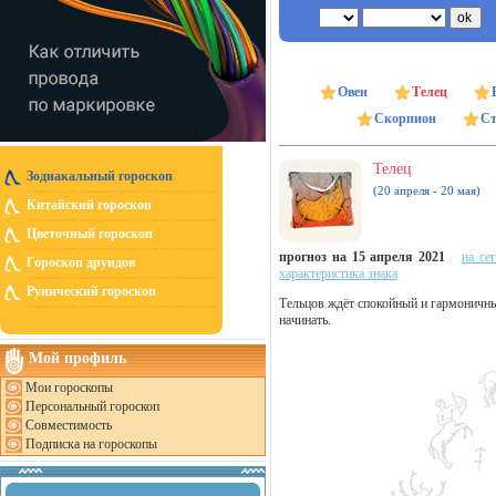
Овен
Телец
Скорпион
Ст
Телец
Зодиакальный гороскоп
(20 апреля - 20 мая)
Китайский гороскоп
Цветочный гороскоп
прогноз на 15 апреля 2021
на се
Гороскоп друидов
характеристика знака
Рунический гороскоп
Тельцов ждёт спокойный и гармоничны
начинать.
Мой профиль
Мои гороскопы
Персональный гороскоп
Совместимость
Подписка на гороскопы