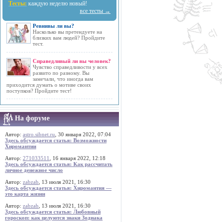
Тесты:
каждую неделю новый!
все тесты →
Ревнивы ли вы?
Насколько вы претендуете на
близких вам людей? Пройдите
тест.
Справедливый ли вы человек?
Чувство справедливости у всех
развито по разному. Вы
замечали, что иногда вам
приходится думать о мотиве своих
поступков? Пройдите тест!
На форуме
Автор:
astro.sibnet.ru
, 30 января 2022, 07:04
Здесь обсуждается статья: Возможности
Хиромантии
Автор:
271033511
, 16 января 2022, 12:18
Здесь обсуждается статья: Как рассчитать
личное денежное число
Автор:
zabzab
, 13 июля 2021, 16:30
Здесь обсуждается статья: Хиромантия —
это карта жизни
Автор:
zabzab
, 13 июля 2021, 16:30
Здесь обсуждается статья: Любовный
гороскоп: как целуются знаки Зодиака