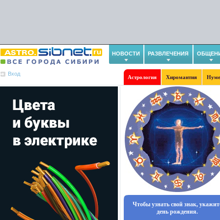
НОВОСТИ
РАЗВЛЕЧЕНИЯ
ОБЩЕН
Вход
Астрология
Хиромантия
Нуме
Чтобы узнать свой знак, укажит
день рождения.