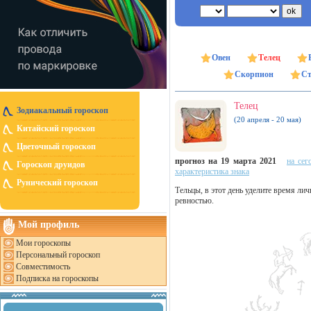
Овен
Телец
Скорпион
Ст
Телец
Зодиакальный гороскоп
(20 апреля - 20 мая)
Китайский гороскоп
Цветочный гороскоп
прогноз на 19 марта 2021
на сег
Гороскоп друидов
характеристика знака
Рунический гороскоп
Тельцы, в этот день уделите время ли
ревностью.
Мой профиль
Мои гороскопы
Персональный гороскоп
Совместимость
Подписка на гороскопы