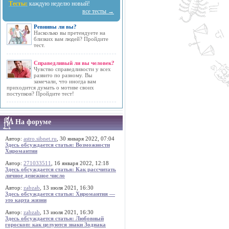
Тесты:
каждую неделю новый!
все тесты →
Ревнивы ли вы?
Насколько вы претендуете на
близких вам людей? Пройдите
тест.
Справедливый ли вы человек?
Чувство справедливости у всех
развито по разному. Вы
замечали, что иногда вам
приходится думать о мотиве своих
поступков? Пройдите тест!
На форуме
Автор:
astro.sibnet.ru
, 30 января 2022, 07:04
Здесь обсуждается статья: Возможности
Хиромантии
Автор:
271033511
, 16 января 2022, 12:18
Здесь обсуждается статья: Как рассчитать
личное денежное число
Автор:
zabzab
, 13 июля 2021, 16:30
Здесь обсуждается статья: Хиромантия —
это карта жизни
Автор:
zabzab
, 13 июля 2021, 16:30
Здесь обсуждается статья: Любовный
гороскоп: как целуются знаки Зодиака