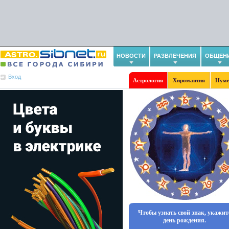
НОВОСТИ
РАЗВЛЕЧЕНИЯ
ОБЩЕН
Вход
Астрология
Хиромантия
Нуме
Чтобы узнать свой знак, укажит
день рождения.