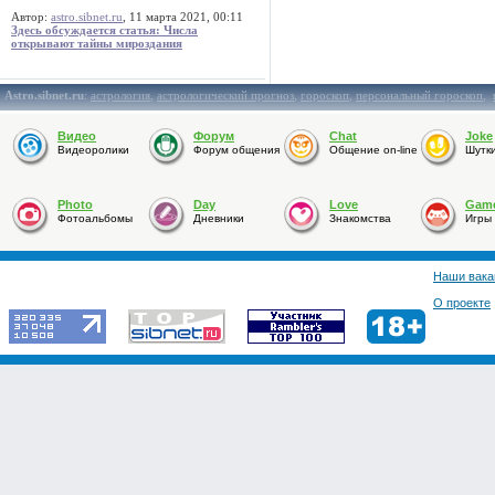
Автор:
astro.sibnet.ru
, 11 марта 2021, 00:11
Здесь обсуждается статья: Числа
открывают тайны мироздания
Astro.sibnet.ru
:
астрология
,
астрологический прогноз
,
гороскоп
,
персональный гороскоп
,
Видео
Форум
Chat
Joke
Видеоролики
Форум общения
Общение on-line
Шутк
Photo
Day
Love
Gam
Фотоальбомы
Дневники
Знакомства
Игры
Наши вака
О проекте