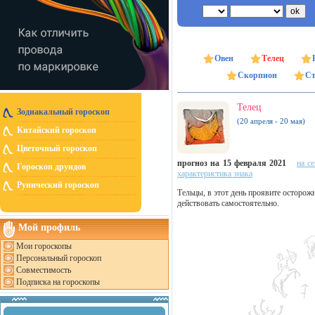
Овен
Телец
Скорпион
Ст
Телец
Зодиакальный гороскоп
(20 апреля - 20 мая)
Китайский гороскоп
Цветочный гороскоп
прогноз на 15 февраля 2021
на с
Гороскоп друидов
характеристика знака
Рунический гороскоп
Тельцы, в этот день проявите осторож
действовать самостоятельно.
Мой профиль
Мои гороскопы
Персональный гороскоп
Совместимость
Подписка на гороскопы