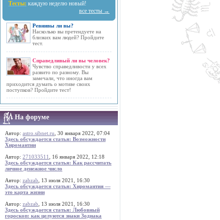
Тесты:
каждую неделю новый!
все тесты →
Ревнивы ли вы?
Насколько вы претендуете на
близких вам людей? Пройдите
тест.
Справедливый ли вы человек?
Чувство справедливости у всех
развито по разному. Вы
замечали, что иногда вам
приходится думать о мотиве своих
поступков? Пройдите тест!
На форуме
Автор:
astro.sibnet.ru
, 30 января 2022, 07:04
Здесь обсуждается статья: Возможности
Хиромантии
Автор:
271033511
, 16 января 2022, 12:18
Здесь обсуждается статья: Как рассчитать
личное денежное число
Автор:
zabzab
, 13 июля 2021, 16:30
Здесь обсуждается статья: Хиромантия —
это карта жизни
Автор:
zabzab
, 13 июля 2021, 16:30
Здесь обсуждается статья: Любовный
гороскоп: как целуются знаки Зодиака