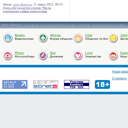
Автор:
astro.sibnet.ru
, 11 марта 2021, 00:11
Здесь обсуждается статья: Числа
открывают тайны мироздания
Astro.sibnet.ru
:
астрология
,
астрологический прогноз
,
гороскоп
,
персональный гороскоп
,
Видео
Форум
Chat
Joke
Видеоролики
Форум общения
Общение on-line
Шутк
Photo
Day
Love
Gam
Фотоальбомы
Дневники
Знакомства
Игры
Наши вака
О проекте