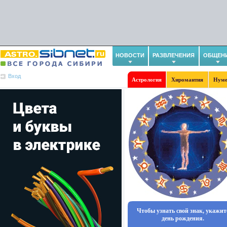
НОВОСТИ
РАЗВЛЕЧЕНИЯ
ОБЩЕН
Вход
Астрология
Хиромантия
Нуме
Чтобы узнать свой знак, укажит
день рождения.