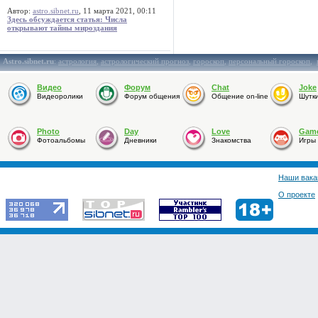
Автор:
astro.sibnet.ru
, 11 марта 2021, 00:11
Здесь обсуждается статья: Числа
открывают тайны мироздания
Astro.sibnet.ru
:
астрология
,
астрологический прогноз
,
гороскоп
,
персональный гороскоп
,
Видео
Форум
Chat
Joke
Видеоролики
Форум общения
Общение on-line
Шутк
Photo
Day
Love
Gam
Фотоальбомы
Дневники
Знакомства
Игры
Наши вака
О проекте