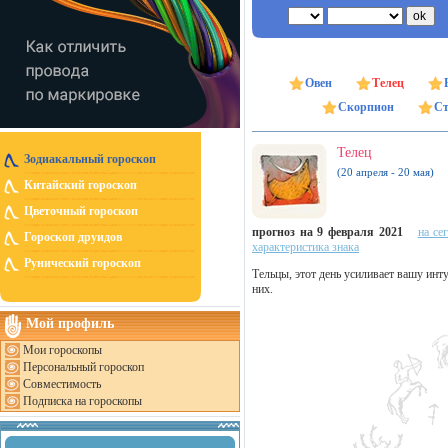
Овен
Телец
Скорпион
Ст
Телец
Зодиакальный гороскоп
(20 апреля - 20 мая)
Китайский гороскоп
Цветочный гороскоп
прогноз на 9 февраля 2021
на се
Гороскоп друидов
характеристика знака
Рунический гороскоп
Тельцы, этот день усиливает вашу инту
них.
Мой профиль
Мои гороскопы
Персональный гороскоп
Совместимость
Подписка на гороскопы