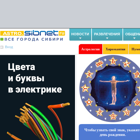
НОВОСТИ
РАЗВЛЕЧЕНИЯ
ОБЩЕН
Вход
Астрология
Хиромантия
Нуме
Чтобы узнать свой знак, укажит
день рождения.