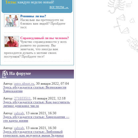
Тесты:
каждую неделю новый!
все тесты →
Ревнивы ли вы?
Насколько вы претендуете на
близких вам людей? Пройдите
тест.
Справедливый ли вы человек?
Чувство справедливости у всех
развито по разному. Вы
замечали, что иногда вам
приходится думать о мотиве своих
поступков? Пройдите тест!
На форуме
Автор:
astro.sibnet.ru
, 30 января 2022, 07:04
Здесь обсуждается статья: Возможности
Хиромантии
Автор:
271033511
, 16 января 2022, 12:18
Здесь обсуждается статья: Как рассчитать
личное денежное число
Автор:
zabzab
, 13 июля 2021, 16:30
Здесь обсуждается статья: Хиромантия —
это карта жизни
Автор:
zabzab
, 13 июля 2021, 16:30
Здесь обсуждается статья: Любовный
гороскоп: как целуются знаки Зодиака