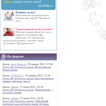
Тесты:
каждую неделю новый!
все тесты →
Ревнивы ли вы?
Насколько вы претендуете на
близких вам людей? Пройдите
тест.
Справедливый ли вы человек?
Чувство справедливости у всех
развито по разному. Вы
замечали, что иногда вам
приходится думать о мотиве своих
поступков? Пройдите тест!
На форуме
Автор:
astro.sibnet.ru
, 30 января 2022, 07:04
Здесь обсуждается статья: Возможности
Хиромантии
Автор:
271033511
, 16 января 2022, 12:18
Здесь обсуждается статья: Как рассчитать
личное денежное число
Автор:
zabzab
, 13 июля 2021, 16:30
Здесь обсуждается статья: Хиромантия —
это карта жизни
Автор:
zabzab
, 13 июля 2021, 16:30
Здесь обсуждается статья: Любовный
гороскоп: как целуются знаки Зодиака