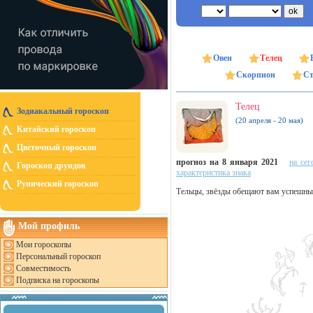
Овен
Телец
Скорпион
Ст
Телец
Зодиакальный гороскоп
(20 апреля - 20 мая)
Китайский гороскоп
Цветочный гороскоп
прогноз на 8 января 2021
на сег
Гороскоп друидов
характеристика знака
Рунический гороскоп
Тельцы, звёзды обещают вам успешный
Мой профиль
Мои гороскопы
Персональный гороскоп
Совместимость
Подписка на гороскопы