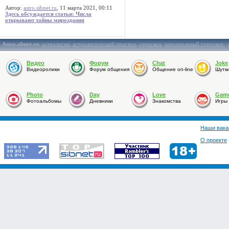
Автор:
astro.sibnet.ru
, 11 марта 2021, 00:11
Здесь обсуждается статья: Числа
открывают тайны мироздания
Astro.sibnet.ru
:
астрология
,
астрологический прогноз
,
гороскоп
,
персональный гороскоп
,
Видео
Форум
Chat
Joke
Видеоролики
Форум общения
Общение on-line
Шутк
Photo
Day
Love
Gam
Фотоальбомы
Дневники
Знакомства
Игры
Наши вака
О проекте