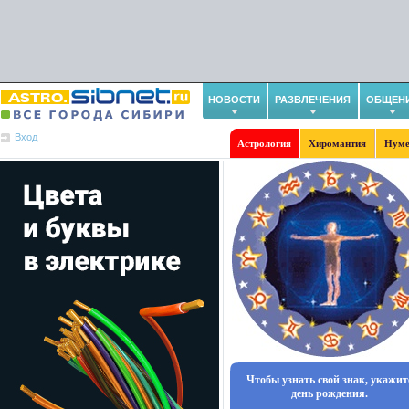
НОВОСТИ
РАЗВЛЕЧЕНИЯ
ОБЩЕН
Вход
Астрология
Хиромантия
Нуме
Чтобы узнать свой знак, укажит
день рождения.