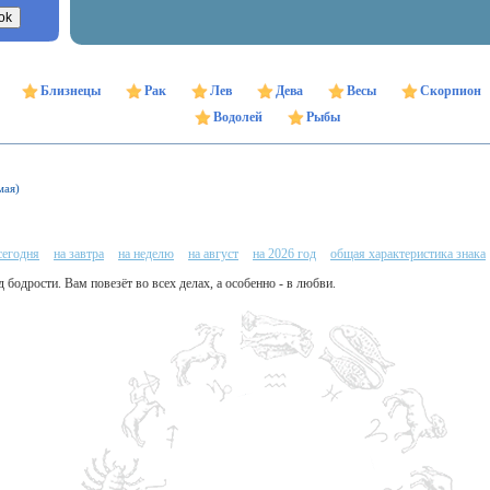
Близнецы
Рак
Лев
Дева
Весы
Скорпион
Водолей
Рыбы
мая)
сегодня
на завтра
на неделю
на август
на 2026 год
общая характеристика знака
 бодрости. Вам повезёт во всех делах, а особенно - в любви.