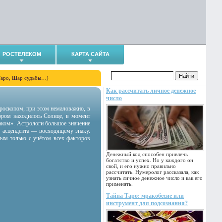
РОСТЕЛЕКОМ
КАРТА САЙТА
Таро, Шар судьбы…)
Как рассчитать личное денежное
число
гороскопом, при этом немаловажно, в
тором находилось Солнце, в момент
аком». Астрологи большое значение
 асцендента — восходящему знаку.
ным только с учётом всех факторов
Денежный код способен привлечь
богатство и успех. Но у каждого он
свой, и его нужно правильно
рассчитать. Нумеролог рассказала, как
узнать личное денежное число и как его
применять.
Тайна Таро: мракобесие или
инструмент для подсознания?