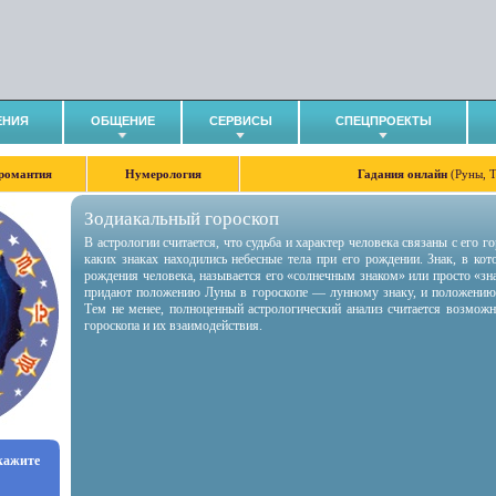
ЕНИЯ
ОБЩЕНИЕ
СЕРВИСЫ
СПЕЦПРОЕКТЫ
романтия
Нумерология
Гадания онлайн
(Руны, 
Зодиакальный гороскоп
В астрологии считается, что судьба и характер человека связаны с его 
каких знаках находились небесные тела при его рождении. Знак, в ко
рождения человека, называется его «солнечным знаком» или просто «зн
придают положению Луны в гороскопе — лунному знаку, и положению
Тем не менее, полноценный астрологический анализ считается возмож
гороскопа и их взаимодействия.
укажите