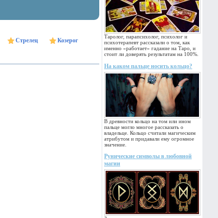
Таролог, парапсихолог, психолог и
Стрелец
Козерог
психотерапевт рассказали о том, как
именно «работает» гадание на Таро, и
стоит ли доверять результатам на 100%.
На каком пальце носить кольцо?
В древности кольцо на том или ином
пальце могло многое рассказать о
владельце. Кольцо считали магическим
атрибутом и придавали ему огромное
значение.
Рунические символы в любовной
магии