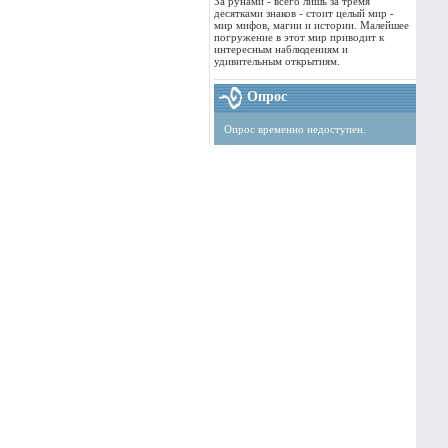
За рунами - всего лишь за тремя
десятками знаков - стоит целый мир -
мир мифов, магии и истории. Малейшее
погружение в этот мир приводит к
интересным наблюдениям и
удивительным открытиям.
Опрос
Опрос временно недоступен.