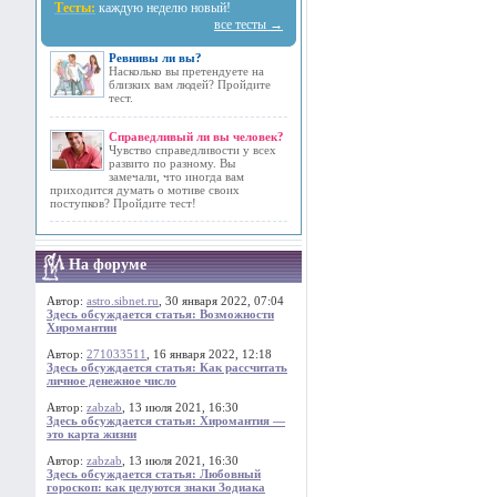
Тесты:
каждую неделю новый!
все тесты →
Ревнивы ли вы?
Насколько вы претендуете на
близких вам людей? Пройдите
тест.
Справедливый ли вы человек?
Чувство справедливости у всех
развито по разному. Вы
замечали, что иногда вам
приходится думать о мотиве своих
поступков? Пройдите тест!
На форуме
Автор:
astro.sibnet.ru
, 30 января 2022, 07:04
Здесь обсуждается статья: Возможности
Хиромантии
Автор:
271033511
, 16 января 2022, 12:18
Здесь обсуждается статья: Как рассчитать
личное денежное число
Автор:
zabzab
, 13 июля 2021, 16:30
Здесь обсуждается статья: Хиромантия —
это карта жизни
Автор:
zabzab
, 13 июля 2021, 16:30
Здесь обсуждается статья: Любовный
гороскоп: как целуются знаки Зодиака