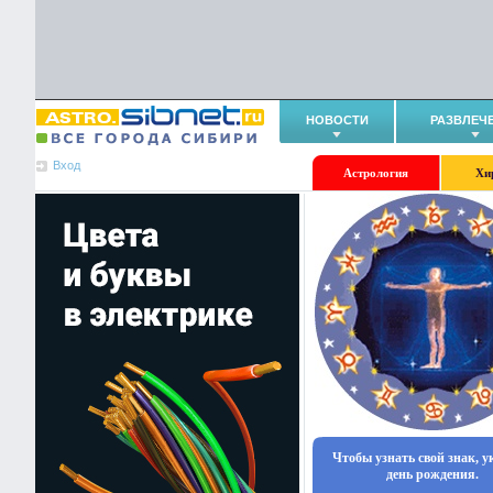
НОВОСТИ
РАЗВЛЕЧ
Вход
Астрология
Хи
Чтобы узнать свой знак, 
день рождения.