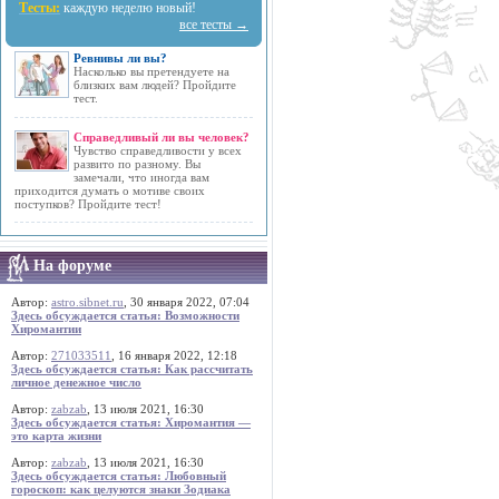
Тесты:
каждую неделю новый!
все тесты →
Ревнивы ли вы?
Насколько вы претендуете на
близких вам людей? Пройдите
тест.
Справедливый ли вы человек?
Чувство справедливости у всех
развито по разному. Вы
замечали, что иногда вам
приходится думать о мотиве своих
поступков? Пройдите тест!
На форуме
Автор:
astro.sibnet.ru
, 30 января 2022, 07:04
Здесь обсуждается статья: Возможности
Хиромантии
Автор:
271033511
, 16 января 2022, 12:18
Здесь обсуждается статья: Как рассчитать
личное денежное число
Автор:
zabzab
, 13 июля 2021, 16:30
Здесь обсуждается статья: Хиромантия —
это карта жизни
Автор:
zabzab
, 13 июля 2021, 16:30
Здесь обсуждается статья: Любовный
гороскоп: как целуются знаки Зодиака