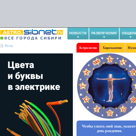
НОВОСТИ
РАЗВЛЕЧЕНИЯ
ОБЩЕН
Вход
Астрология
Хиромантия
Нуме
Чтобы узнать свой знак, укажит
день рождения.