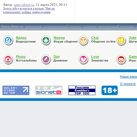
Автор:
astro.sibnet.ru
, 11 марта 2021, 00:11
Здесь обсуждается статья: Числа
открывают тайны мироздания
Astro.sibnet.ru
:
астрология
,
астрологический прогноз
,
гороскоп
,
персональный гороскоп
,
Видео
Форум
Chat
Joke
Видеоролики
Форум общения
Общение on-line
Шутк
Photo
Day
Love
Gam
Фотоальбомы
Дневники
Знакомства
Игры
Наши вака
О проекте