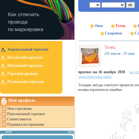
Овен
Телец
Скорпион
Ст
Телец
Зодиакальный гороскоп
(20 апреля - 20 мая)
Китайский гороскоп
Цветочный гороскоп
прогноз на 16 ноября 2018
на се
Гороскоп друидов
характеристика знака
Рунический гороскоп
Тельцам звёзды советуют провести это
велика вероятность ошибки.
Мой профиль
Мои гороскопы
Персональный гороскоп
Совместимость
Подписка на гороскопы