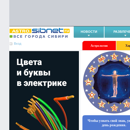
НОВОСТИ
РАЗВЛЕЧ
Вход
Астрология
Хи
Чтобы узнать свой знак, 
день рождения.