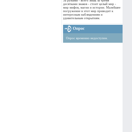
За рунами - всего лишь за тремя
десятками знаков - стоит целый мир -
мир мифов, магии и истории. Малейшее
погружение в этот мир приводит к
интересным наблюдениям и
удивительным открытиям.
Опрос
Опрос временно недоступен.