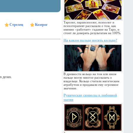
Таролог, парапсихолог, психолог и
Стрелец
Козерог
психотерапевт рассказали о том, как
именно «работает» гадание на Таро, и
стоит ли доверять результатам на 100%.
На каком пальце носить кольцо?
В древности кольцо на том или ином
х делах.
пальце могло многое рассказать о
владельце. Кольцо считали магическим
атрибутом и придавали ему огромное
значение.
Рунические символы в любовной
магии