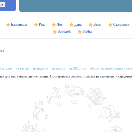
Близнецы
Рак
Лев
Дева
Весы
Скорпион
Водолей
Рыбы
мая)
 сегодня
на завтра
на неделю
на август
на 2026 год
общая характеристика знака
план для вас выйдет личная жизнь. Постарайтесь сосредоточиться на семейных и сердечны