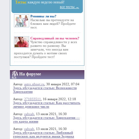
Тесты:
каждую неделю новый!
все тесты →
Ревнивы ли вы?
Насколько вы претендуете на
близких вам людей? Пройдите
тест.
Справедливый ли вы человек?
Чувство справедливости у всех
развито по разному. Вы
замечали, что иногда вам
приходится думать о мотиве своих
поступков? Пройдите тест!
На форуме
Автор:
astro.sibnet.ru
, 30 января 2022, 07:04
Здесь обсуждается статья: Возможности
Хиромантии
Автор:
271033511
, 16 января 2022, 12:18
Здесь обсуждается статья: Как рассчитать
личное денежное число
Автор:
zabzab
, 13 июля 2021, 16:30
Здесь обсуждается статья: Хиромантия —
это карта жизни
Автор:
zabzab
, 13 июля 2021, 16:30
Здесь обсуждается статья: Любовный
гороскоп: как целуются знаки Зодиака