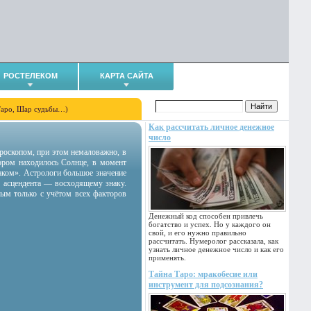
РОСТЕЛЕКОМ
КАРТА САЙТА
Таро, Шар судьбы…)
Как рассчитать личное денежное
число
гороскопом, при этом немаловажно, в
тором находилось Солнце, в момент
аком». Астрологи большое значение
 асцендента — восходящему знаку.
ным только с учётом всех факторов
Денежный код способен привлечь
богатство и успех. Но у каждого он
свой, и его нужно правильно
рассчитать. Нумеролог рассказала, как
узнать личное денежное число и как его
применять.
Тайна Таро: мракобесие или
инструмент для подсознания?