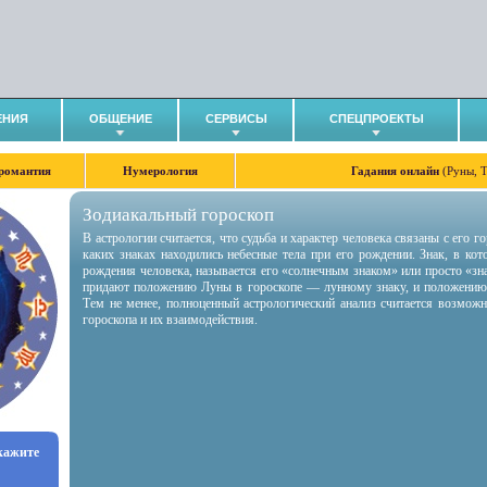
ЕНИЯ
ОБЩЕНИЕ
СЕРВИСЫ
СПЕЦПРОЕКТЫ
романтия
Нумерология
Гадания онлайн
(Руны, 
Зодиакальный гороскоп
В астрологии считается, что судьба и характер человека связаны с его 
каких знаках находились небесные тела при его рождении. Знак, в ко
рождения человека, называется его «солнечным знаком» или просто «зн
придают положению Луны в гороскопе — лунному знаку, и положению
Тем не менее, полноценный астрологический анализ считается возмож
гороскопа и их взаимодействия.
укажите