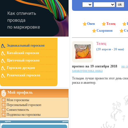
Овен
Телец
Скорпион
Ст
Телец
Зодиакальный гороскоп
(20 апреля - 20 мая)
Китайский гороскоп
Цветочный гороскоп
прогноз на 19 сентября 2018
на с
Гороскоп друидов
характеристика знака
Рунический гороскоп
Тельцам лучше провести этот день спо
риска и авантюр.
Мой профиль
Мои гороскопы
Персональный гороскоп
Совместимость
Подписка на гороскопы