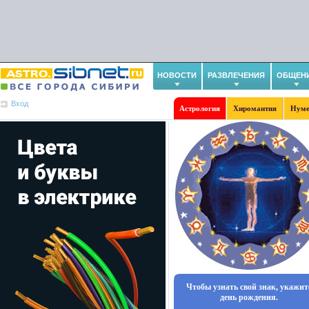
НОВОСТИ
РАЗВЛЕЧЕНИЯ
ОБЩЕН
Вход
Астрология
Хиромантия
Нуме
Чтобы узнать свой знак, укажит
день рождения.