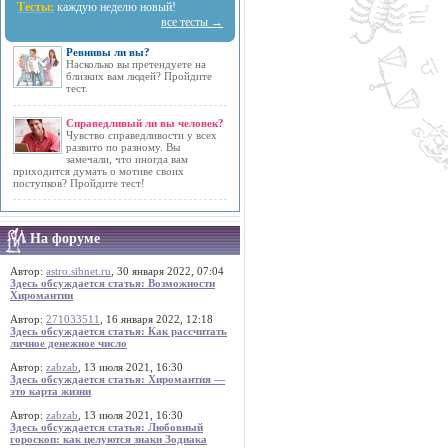
Тесты:
каждую неделю новый!
все тесты →
Ревнивы ли вы?
Насколько вы претендуете на
близких вам людей? Пройдите
тест.
Справедливый ли вы человек?
Чувство справедливости у всех
развито по разному. Вы
замечали, что иногда вам
приходится думать о мотиве своих
поступков? Пройдите тест!
На форуме
Автор:
astro.sibnet.ru
, 30 января 2022, 07:04
Здесь обсуждается статья: Возможности
Хиромантии
Автор:
271033511
, 16 января 2022, 12:18
Здесь обсуждается статья: Как рассчитать
личное денежное число
Автор:
zabzab
, 13 июля 2021, 16:30
Здесь обсуждается статья: Хиромантия —
это карта жизни
Автор:
zabzab
, 13 июля 2021, 16:30
Здесь обсуждается статья: Любовный
гороскоп: как целуются знаки Зодиака