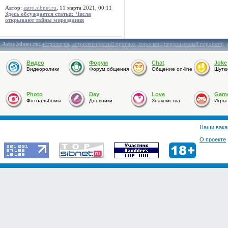
Автор:
astro.sibnet.ru
, 11 марта 2021, 00:11
Здесь обсуждается статья: Числа
открывают тайны мироздания
Astro.sibnet.ru
:
астрология
,
астрологический прогноз
,
гороскоп
,
персональный гороскоп
,
Видео
Форум
Chat
Joke
Видеоролики
Форум общения
Общение on-line
Шутк
Photo
Day
Love
Gam
Фотоальбомы
Дневники
Знакомства
Игры
Наши вака
О проекте