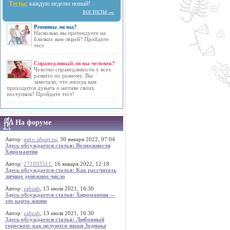
Тесты:
каждую неделю новый!
все тесты →
Ревнивы ли вы?
Насколько вы претендуете на
близких вам людей? Пройдите
тест.
Справедливый ли вы человек?
Чувство справедливости у всех
развито по разному. Вы
замечали, что иногда вам
приходится думать о мотиве своих
поступков? Пройдите тест!
На форуме
Автор:
astro.sibnet.ru
, 30 января 2022, 07:04
Здесь обсуждается статья: Возможности
Хиромантии
Автор:
271033511
, 16 января 2022, 12:18
Здесь обсуждается статья: Как рассчитать
личное денежное число
Автор:
zabzab
, 13 июля 2021, 16:30
Здесь обсуждается статья: Хиромантия —
это карта жизни
Автор:
zabzab
, 13 июля 2021, 16:30
Здесь обсуждается статья: Любовный
гороскоп: как целуются знаки Зодиака