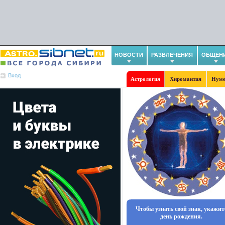
НОВОСТИ
РАЗВЛЕЧЕНИЯ
ОБЩЕН
Вход
Астрология
Хиромантия
Нуме
Чтобы узнать свой знак, укажит
день рождения.