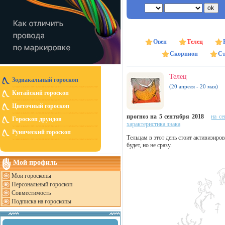
Овен
Телец
Скорпион
Ст
Телец
Зодиакальный гороскоп
(20 апреля - 20 мая)
Китайский гороскоп
Цветочный гороскоп
прогноз на 5 сентября 2018
на се
Гороскоп друидов
характеристика знака
Рунический гороскоп
Тельцам в этот день стоит активизиров
будет, но не сразу.
Мой профиль
Мои гороскопы
Персональный гороскоп
Совместимость
Подписка на гороскопы