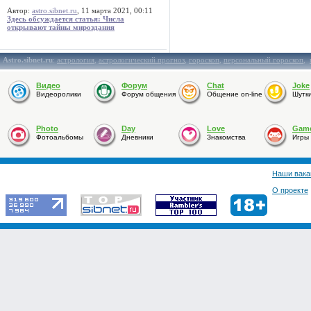
Автор:
astro.sibnet.ru
, 11 марта 2021, 00:11
Здесь обсуждается статья: Числа
открывают тайны мироздания
Astro.sibnet.ru
:
астрология
,
астрологический прогноз
,
гороскоп
,
персональный гороскоп
,
Видео
Форум
Chat
Joke
Видеоролики
Форум общения
Общение on-line
Шутк
Photo
Day
Love
Gam
Фотоальбомы
Дневники
Знакомства
Игры
Наши вака
О проекте