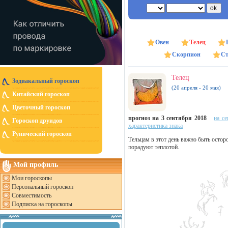
Овен
Телец
Скорпион
Ст
Телец
Зодиакальный гороскоп
(20 апреля - 20 мая)
Китайский гороскоп
Цветочный гороскоп
прогноз на 3 сентября 2018
на се
Гороскоп друидов
характеристика знака
Рунический гороскоп
Тельцам в этот день важно быть осто
порадуют теплотой.
Мой профиль
Мои гороскопы
Персональный гороскоп
Совместимость
Подписка на гороскопы