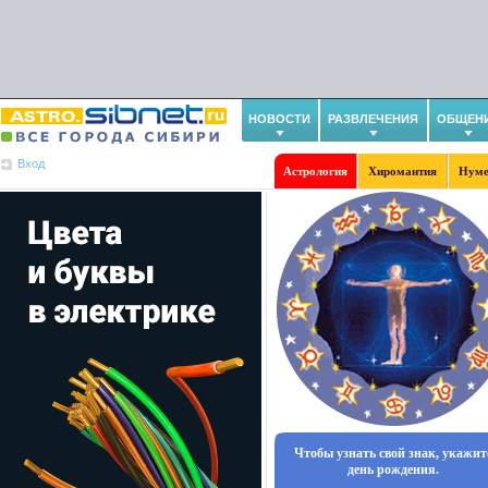
НОВОСТИ
РАЗВЛЕЧЕНИЯ
ОБЩЕН
Вход
Астрология
Хиромантия
Нуме
Чтобы узнать свой знак, укажит
день рождения.