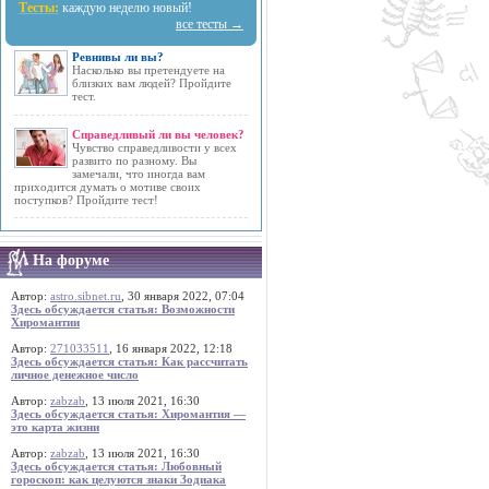
Тесты:
каждую неделю новый!
все тесты →
Ревнивы ли вы?
Насколько вы претендуете на
близких вам людей? Пройдите
тест.
Справедливый ли вы человек?
Чувство справедливости у всех
развито по разному. Вы
замечали, что иногда вам
приходится думать о мотиве своих
поступков? Пройдите тест!
На форуме
Автор:
astro.sibnet.ru
, 30 января 2022, 07:04
Здесь обсуждается статья: Возможности
Хиромантии
Автор:
271033511
, 16 января 2022, 12:18
Здесь обсуждается статья: Как рассчитать
личное денежное число
Автор:
zabzab
, 13 июля 2021, 16:30
Здесь обсуждается статья: Хиромантия —
это карта жизни
Автор:
zabzab
, 13 июля 2021, 16:30
Здесь обсуждается статья: Любовный
гороскоп: как целуются знаки Зодиака