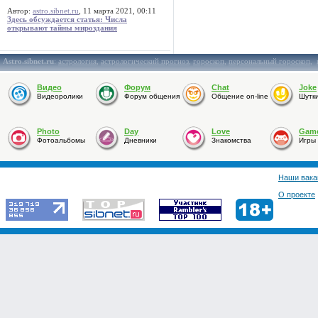
Автор:
astro.sibnet.ru
, 11 марта 2021, 00:11
Здесь обсуждается статья: Числа
открывают тайны мироздания
Astro.sibnet.ru
:
астрология
,
астрологический прогноз
,
гороскоп
,
персональный гороскоп
,
Видео
Форум
Chat
Joke
Видеоролики
Форум общения
Общение on-line
Шутк
Photo
Day
Love
Gam
Фотоальбомы
Дневники
Знакомства
Игры
Наши вака
О проекте