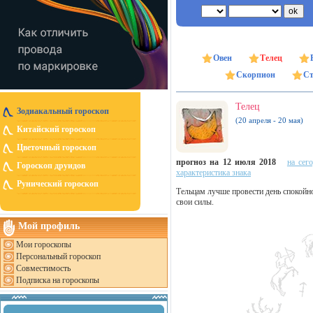
Овен
Телец
Скорпион
Ст
Телец
Зодиакальный гороскоп
(20 апреля - 20 мая)
Китайский гороскоп
Цветочный гороскоп
прогноз на 12 июля 2018
на сег
Гороскоп друидов
характеристика знака
Рунический гороскоп
Тельцам лучше провести день спокойно
свои силы.
Мой профиль
Мои гороскопы
Персональный гороскоп
Совместимость
Подписка на гороскопы