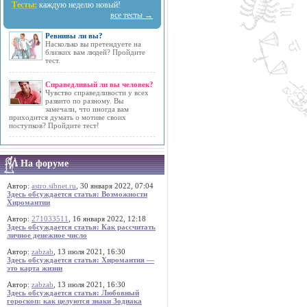
Тесты:
каждую неделю новый!
все тесты →
Ревнивы ли вы?
Насколько вы претендуете на
близких вам людей? Пройдите
тест.
Справедливый ли вы человек?
Чувство справедливости у всех
развито по разному. Вы
замечали, что иногда вам
приходится думать о мотиве своих
поступков? Пройдите тест!
На форуме
Автор:
astro.sibnet.ru
, 30 января 2022, 07:04
Здесь обсуждается статья: Возможности
Хиромантии
Автор:
271033511
, 16 января 2022, 12:18
Здесь обсуждается статья: Как рассчитать
личное денежное число
Автор:
zabzab
, 13 июля 2021, 16:30
Здесь обсуждается статья: Хиромантия —
это карта жизни
Автор:
zabzab
, 13 июля 2021, 16:30
Здесь обсуждается статья: Любовный
гороскоп: как целуются знаки Зодиака