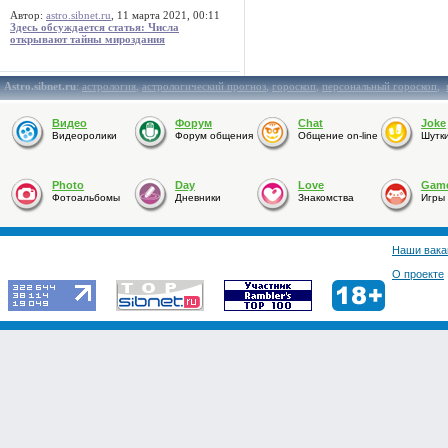
Автор:
astro.sibnet.ru
, 11 марта 2021, 00:11
Здесь обсуждается статья: Числа
открывают тайны мироздания
Astro.sibnet.ru
:
астрология
,
астрологический прогноз
,
гороскоп
,
персональный гороскоп
,
Видео
Форум
Chat
Joke
Видеоролики
Форум общения
Общение on-line
Шутк
Photo
Day
Love
Gam
Фотоальбомы
Дневники
Знакомства
Игры
Наши вака
О проекте