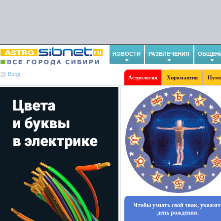
НОВОСТИ
РАЗВЛЕЧЕНИЯ
ОБЩЕН
Вход
Астрология
Хиромантия
Нуме
Чтобы узнать свой знак, укажит
день рождения.