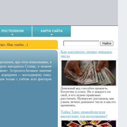
РОСТЕЛЕКОМ
КАРТА САЙТА
Таро, Шар судьбы…)
Как рассчитать личное денежное
число
гороскопом, при этом немаловажно, в
тором находилось Солнце, в момент
аком». Астрологи большое значение
 асцендента — восходящему знаку.
ным только с учётом всех факторов
Денежный код способен привлечь
богатство и успех. Но у каждого он
свой, и его нужно правильно
рассчитать. Нумеролог рассказала, как
узнать личное денежное число и как его
применять.
Тайна Таро: мракобесие или
инструмент для подсознания?