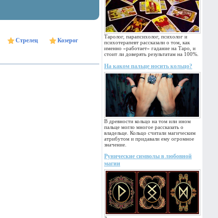
Таролог, парапсихолог, психолог и
Стрелец
Козерог
психотерапевт рассказали о том, как
именно «работает» гадание на Таро, и
стоит ли доверять результатам на 100%.
На каком пальце носить кольцо?
В древности кольцо на том или ином
пальце могло многое рассказать о
владельце. Кольцо считали магическим
атрибутом и придавали ему огромное
значение.
Рунические символы в любовной
магии