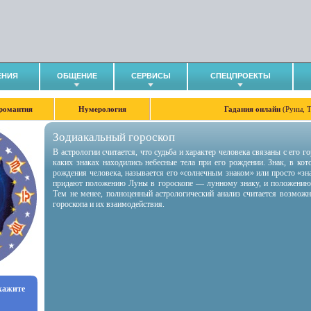
ЕНИЯ
ОБЩЕНИЕ
СЕРВИСЫ
СПЕЦПРОЕКТЫ
романтия
Нумерология
Гадания онлайн
(Руны, 
Зодиакальный гороскоп
В астрологии считается, что судьба и характер человека связаны с его 
каких знаках находились небесные тела при его рождении. Знак, в ко
рождения человека, называется его «солнечным знаком» или просто «зн
придают положению Луны в гороскопе — лунному знаку, и положению
Тем не менее, полноценный астрологический анализ считается возмож
гороскопа и их взаимодействия.
укажите