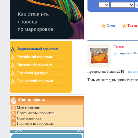
Овен
Телец
Телец
Зодиакальный гороскоп
(20 апреля - 20 
Китайский гороскоп
Цветочный гороскоп
прогноз на 8 мая 2018
на сег
Гороскоп друидов
Тельцам этот день принесёт успе
Рунический гороскоп
Мой профиль
Мои гороскопы
Персональный гороскоп
Совместимость
Подписка на гороскопы