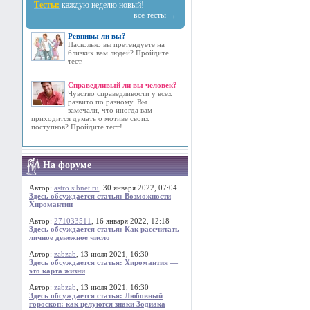
Тесты:
каждую неделю новый!
все тесты →
Ревнивы ли вы?
Насколько вы претендуете на
близких вам людей? Пройдите
тест.
Справедливый ли вы человек?
Чувство справедливости у всех
развито по разному. Вы
замечали, что иногда вам
приходится думать о мотиве своих
поступков? Пройдите тест!
На форуме
Автор:
astro.sibnet.ru
, 30 января 2022, 07:04
Здесь обсуждается статья: Возможности
Хиромантии
Автор:
271033511
, 16 января 2022, 12:18
Здесь обсуждается статья: Как рассчитать
личное денежное число
Автор:
zabzab
, 13 июля 2021, 16:30
Здесь обсуждается статья: Хиромантия —
это карта жизни
Автор:
zabzab
, 13 июля 2021, 16:30
Здесь обсуждается статья: Любовный
гороскоп: как целуются знаки Зодиака