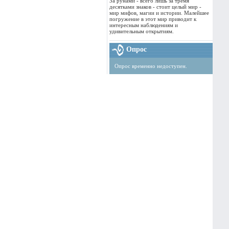
За рунами - всего лишь за тремя
десятками знаков - стоит целый мир -
мир мифов, магии и истории. Малейшее
погружение в этот мир приводит к
интересным наблюдениям и
удивительным открытиям.
Опрос
Опрос временно недоступен.