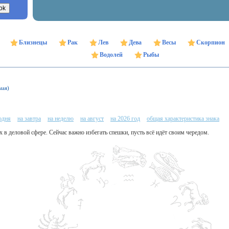
Близнецы
Рак
Лев
Дева
Весы
Скорпион
Водолей
Рыбы
мая)
одня
на завтра
на неделю
на август
на 2026 год
общая характеристика знака
х в деловой сфере. Сейчас важно избегать спешки, пусть всё идёт своим чередом.