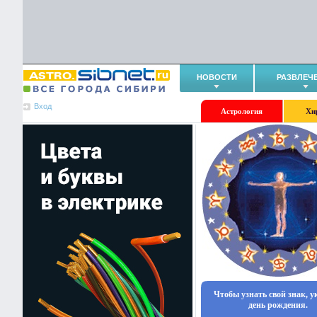
НОВОСТИ
РАЗВЛЕЧ
Вход
Астрология
Хи
Чтобы узнать свой знак, 
день рождения.