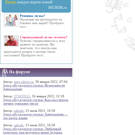
Тесты:
каждую неделю новый!
все тесты →
Ревнивы ли вы?
Насколько вы претендуете на
близких вам людей? Пройдите
тест.
Справедливый ли вы человек?
Чувство справедливости у всех
развито по разному. Вы
замечали, что иногда вам
приходится думать о мотиве своих
поступков? Пройдите тест!
На форуме
Автор:
astro.sibnet.ru
, 30 января 2022, 07:04
Здесь обсуждается статья: Возможности
Хиромантии
Автор:
271033511
, 16 января 2022, 12:18
Здесь обсуждается статья: Как рассчитать
личное денежное число
Автор:
zabzab
, 13 июля 2021, 16:30
Здесь обсуждается статья: Хиромантия —
это карта жизни
Автор:
zabzab
, 13 июля 2021, 16:30
Здесь обсуждается статья: Любовный
гороскоп: как целуются знаки Зодиака