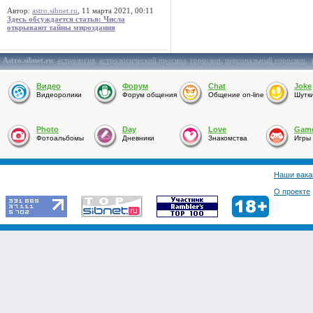
Автор:
astro.sibnet.ru
, 11 марта 2021, 00:11
Здесь обсуждается статья: Числа
открывают тайны мироздания
Astro.sibnet.ru
:
астрология
,
астрологический прогноз
,
гороскоп
,
персональный гороскоп
,
Видео
Форум
Chat
Joke
Видеоролики
Форум общения
Общение on-line
Шутк
Photo
Day
Love
Gam
Фотоальбомы
Дневники
Знакомства
Игры
Наши вака
О проекте