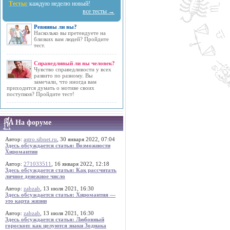
Тесты:
каждую неделю новый!
все тесты →
Ревнивы ли вы?
Насколько вы претендуете на
близких вам людей? Пройдите
тест.
Справедливый ли вы человек?
Чувство справедливости у всех
развито по разному. Вы
замечали, что иногда вам
приходится думать о мотиве своих
поступков? Пройдите тест!
На форуме
Автор:
astro.sibnet.ru
, 30 января 2022, 07:04
Здесь обсуждается статья: Возможности
Хиромантии
Автор:
271033511
, 16 января 2022, 12:18
Здесь обсуждается статья: Как рассчитать
личное денежное число
Автор:
zabzab
, 13 июля 2021, 16:30
Здесь обсуждается статья: Хиромантия —
это карта жизни
Автор:
zabzab
, 13 июля 2021, 16:30
Здесь обсуждается статья: Любовный
гороскоп: как целуются знаки Зодиака