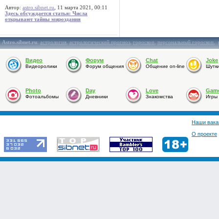
Автор:
astro.sibnet.ru
, 11 марта 2021, 00:11
Здесь обсуждается статья: Числа
открывают тайны мироздания
Astro.sibnet.ru
:
астрология
,
астрологический прогноз
,
гороскоп
,
персональный гороскоп
,
Видео
Форум
Chat
Joke
Видеоролики
Форум общения
Общение on-line
Шутк
Photo
Day
Love
Gam
Фотоальбомы
Дневники
Знакомства
Игры
Наши вака
О проекте