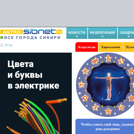
НОВОСТИ
РАЗВЛЕЧЕНИЯ
ОБЩЕН
Вход
Астрология
Хиромантия
Нуме
Чтобы узнать свой знак, укажит
день рождения.