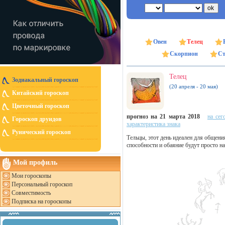
Овен
Телец
Скорпион
Ст
Телец
Зодиакальный гороскоп
(20 апреля - 20 мая)
Китайский гороскоп
Цветочный гороскоп
прогноз на 21 марта 2018
на сег
Гороскоп друидов
характеристика знака
Рунический гороскоп
Тельцы, этот день идеален для общени
способности и обаяние будут просто н
Мой профиль
Мои гороскопы
Персональный гороскоп
Совместимость
Подписка на гороскопы