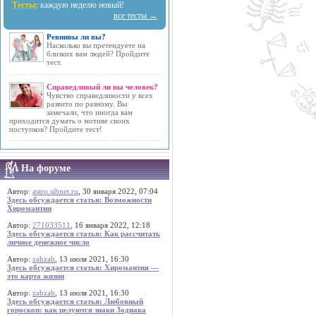
Тесты:
каждую неделю новый!
все тесты →
Ревнивы ли вы?
Насколько вы претендуете на
близких вам людей? Пройдите
тест.
Справедливый ли вы человек?
Чувство справедливости у всех
развито по разному. Вы
замечали, что иногда вам
приходится думать о мотиве своих
поступков? Пройдите тест!
На форуме
Автор:
astro.sibnet.ru
, 30 января 2022, 07:04
Здесь обсуждается статья: Возможности
Хиромантии
Автор:
271033511
, 16 января 2022, 12:18
Здесь обсуждается статья: Как рассчитать
личное денежное число
Автор:
zabzab
, 13 июля 2021, 16:30
Здесь обсуждается статья: Хиромантия —
это карта жизни
Автор:
zabzab
, 13 июля 2021, 16:30
Здесь обсуждается статья: Любовный
гороскоп: как целуются знаки Зодиака