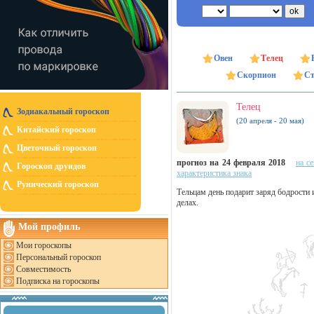
Овен
Телец
Скорпион
Ст
Телец
Зодиакальный гороскоп
(20 апреля - 20 мая)
Китайский гороскоп
Цветочный гороскоп
прогноз на 24 февраля 2018
на с
Гороскоп друидов
характеристика знака
Рунический гороскоп
Тельцам день подарит заряд бодрости
делах.
Мой профиль
Мои гороскопы
Персональный гороскоп
Совместимость
Подписка на гороскопы