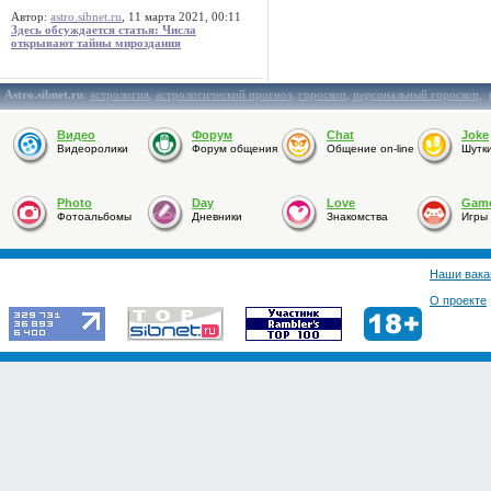
Автор:
astro.sibnet.ru
, 11 марта 2021, 00:11
Здесь обсуждается статья: Числа
открывают тайны мироздания
Astro.sibnet.ru
:
астрология
,
астрологический прогноз
,
гороскоп
,
персональный гороскоп
,
Видео
Форум
Chat
Joke
Видеоролики
Форум общения
Общение on-line
Шутк
Photo
Day
Love
Gam
Фотоальбомы
Дневники
Знакомства
Игры
Наши вака
О проекте