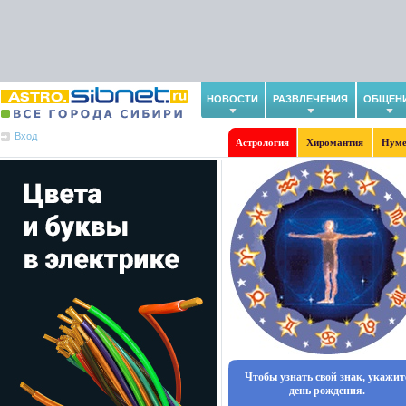
НОВОСТИ
РАЗВЛЕЧЕНИЯ
ОБЩЕН
Вход
Астрология
Хиромантия
Нуме
Чтобы узнать свой знак, укажит
день рождения.