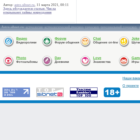
Автор:
astro.sibnet.ru
, 11 марта 2021, 00:11
Здесь обсуждается статья: Числа
открывают тайны мироздания
Astro.sibnet.ru
:
астрология
,
астрологический прогноз
,
гороскоп
,
персональный гороскоп
,
Видео
Форум
Chat
Joke
Видеоролики
Форум общения
Общение on-line
Шутк
Photo
Day
Love
Gam
Фотоальбомы
Дневники
Знакомства
Игры
Наши вака
О проекте