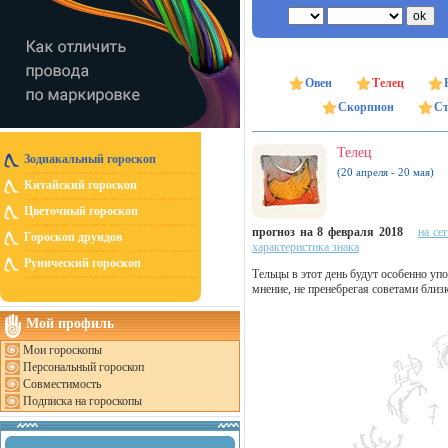
Овен
Телец
Скорпион
Ст
Телец
Зодиакальный гороскоп
(20 апреля - 20 мая)
Китайский гороскоп
Цветочный гороскоп
прогноз на 8 февраля 2018
на се
Гороскоп друидов
характеристика знака
Рунический гороскоп
Тельцы в этот день будут особенно уп
мнение, не пренебрегая советами близк
Мой профиль
Мои гороскопы
Персональный гороскоп
Совместимость
Подписка на гороскопы