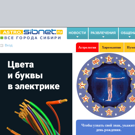
НОВОСТИ
РАЗВЛЕЧЕНИЯ
ОБЩЕН
Вход
Астрология
Хиромантия
Нуме
Чтобы узнать свой знак, укажит
день рождения.