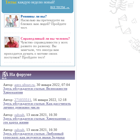
Тесты:
каждую неделю новый!
все тесты →
Ревнивы ли вы?
Насколько вы претендуете на
близких вам людей? Пройдите
тест.
Справедливый ли вы человек?
Чувство справедливости у всех
развито по разному. Вы
замечали, что иногда вам
приходится думать о мотиве своих
поступков? Пройдите тест!
На форуме
Автор:
astro.sibnet.ru
, 30 января 2022, 07:04
Здесь обсуждается статья: Возможности
Хиромантии
Автор:
271033511
, 16 января 2022, 12:18
Здесь обсуждается статья: Как рассчитать
личное денежное число
Автор:
zabzab
, 13 июля 2021, 16:30
Здесь обсуждается статья: Хиромантия —
это карта жизни
Автор:
zabzab
, 13 июля 2021, 16:30
Здесь обсуждается статья: Любовный
гороскоп: как целуются знаки Зодиака