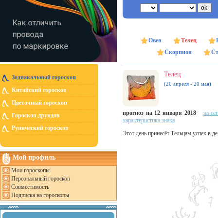
Овен
Телец
Скорпион
Ст
Телец
Зодиакальный гороскоп
(20 апреля - 20 мая)
Китайский гороскоп
Цветочный гороскоп
прогноз на 12 января 2018
на се
Гороскоп друидов
характеристика знака
Рунический гороскоп
Этот день принесёт Тельцам успех в д
Мой профиль
Мои гороскопы
Персональный гороскоп
Совместимость
Подписка на гороскопы