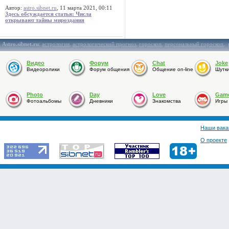
Автор:
astro.sibnet.ru
, 11 марта 2021, 00:11
Здесь обсуждается статья: Числа
открывают тайны мироздания
Astro.sibnet.ru
:
астрология
,
астрологический прогноз
,
гороскоп
,
персональный гороскоп
,
Видео
Форум
Chat
Joke
Видеоролики
Форум общения
Общение on-line
Шутк
Photo
Day
Love
Gam
Фотоальбомы
Дневники
Знакомства
Игры
Наши вака
О проекте