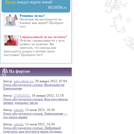
Тесты:
каждую неделю новый!
все тесты →
Ревнивы ли вы?
Насколько вы претендуете на
близких вам людей? Пройдите
тест.
Справедливый ли вы человек?
Чувство справедливости у всех
развито по разному. Вы
замечали, что иногда вам
приходится думать о мотиве своих
поступков? Пройдите тест!
На форуме
Автор:
astro.sibnet.ru
, 30 января 2022, 07:04
Здесь обсуждается статья: Возможности
Хиромантии
Автор:
271033511
, 16 января 2022, 12:18
Здесь обсуждается статья: Как рассчитать
личное денежное число
Автор:
zabzab
, 13 июля 2021, 16:30
Здесь обсуждается статья: Хиромантия —
это карта жизни
Автор:
zabzab
, 13 июля 2021, 16:30
Здесь обсуждается статья: Любовный
гороскоп: как целуются знаки Зодиака