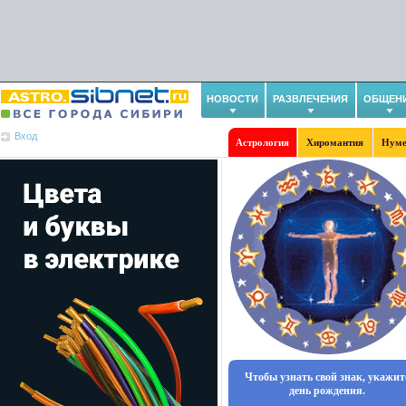
НОВОСТИ
РАЗВЛЕЧЕНИЯ
ОБЩЕН
Вход
Астрология
Хиромантия
Нуме
Чтобы узнать свой знак, укажит
день рождения.