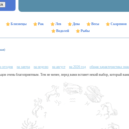
Близнецы
Рак
Лев
Дева
Весы
Скорпион
Водолей
Рыбы
мая)
а сегодня
на завтра
на неделю
на август
на 2026 год
общая характеристика знак
ьцов очень благоприятным. Тем не менее, перед вами встанет некий выбор, который важн