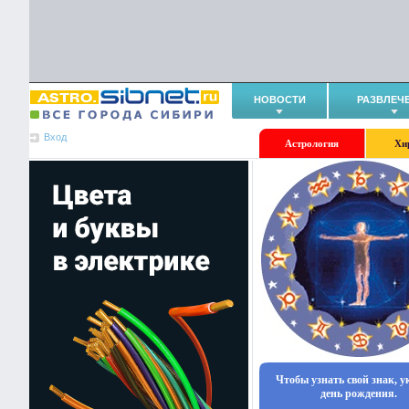
НОВОСТИ
РАЗВЛЕЧ
Вход
Астрология
Хи
Чтобы узнать свой знак, 
день рождения.