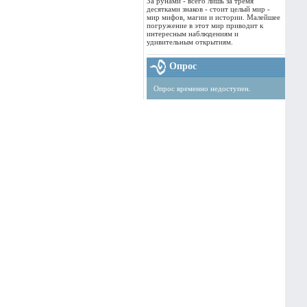
За рунами - всего лишь за тремя
десятками знаков - стоит целый мир -
мир мифов, магии и истории. Малейшее
погружение в этот мир приводит к
интересным наблюдениям и
удивительным открытиям.
Опрос
Опрос временно недоступен.