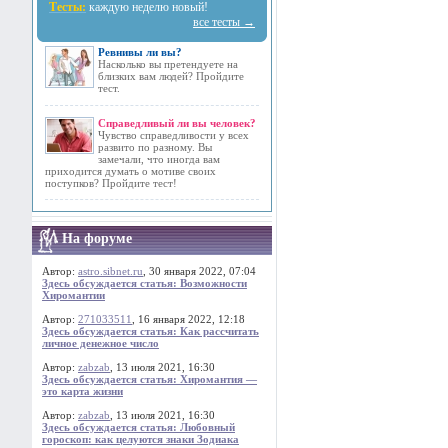
Тесты:
каждую неделю новый!
все тесты →
Ревнивы ли вы?
Насколько вы претендуете на
близких вам людей? Пройдите
тест.
Справедливый ли вы человек?
Чувство справедливости у всех
развито по разному. Вы
замечали, что иногда вам
приходится думать о мотиве своих
поступков? Пройдите тест!
На форуме
Автор:
astro.sibnet.ru
, 30 января 2022, 07:04
Здесь обсуждается статья: Возможности
Хиромантии
Автор:
271033511
, 16 января 2022, 12:18
Здесь обсуждается статья: Как рассчитать
личное денежное число
Автор:
zabzab
, 13 июля 2021, 16:30
Здесь обсуждается статья: Хиромантия —
это карта жизни
Автор:
zabzab
, 13 июля 2021, 16:30
Здесь обсуждается статья: Любовный
гороскоп: как целуются знаки Зодиака