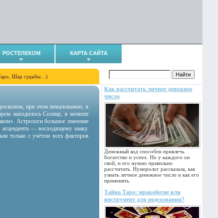
РОСТЕЛЕКОМ
КАРТА САЙТА
Таро, Шар судьбы…)
Как рассчитать личное денежное
число
гороскопом, при этом немаловажно, в
тором находилось Солнце, в момент
аком». Астрологи большое значение
 асцендента — восходящему знаку.
ным только с учётом всех факторов
Денежный код способен привлечь
богатство и успех. Но у каждого он
свой, и его нужно правильно
рассчитать. Нумеролог рассказала, как
узнать личное денежное число и как его
применять.
Тайна Таро: мракобесие или
инструмент для подсознания?