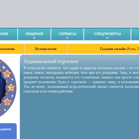
ЕНИЯ
ОБЩЕНИЕ
СЕРВИСЫ
СПЕЦПРОЕКТЫ
романтия
Нумерология
Гадания онлайн
(Руны, 
Зодиакальный гороскоп
В астрологии считается, что судьба и характер человека связаны с его 
каких знаках находились небесные тела при его рождении. Знак, в ко
рождения человека, называется его «солнечным знаком» или просто «зн
придают положению Луны в гороскопе — лунному знаку, и положению
Тем не менее, полноценный астрологический анализ считается возмож
гороскопа и их взаимодействия.
укажите