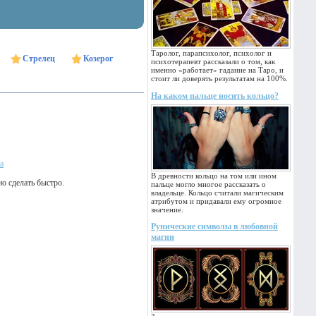
Таролог, парапсихолог, психолог и
Стрелец
Козерог
психотерапевт рассказали о том, как
именно «работает» гадание на Таро, и
стоит ли доверять результатам на 100%.
На каком пальце носить кольцо?
а
В древности кольцо на том или ином
о сделать быстро.
пальце могло многое рассказать о
владельце. Кольцо считали магическим
атрибутом и придавали ему огромное
значение.
Рунические символы в любовной
магии