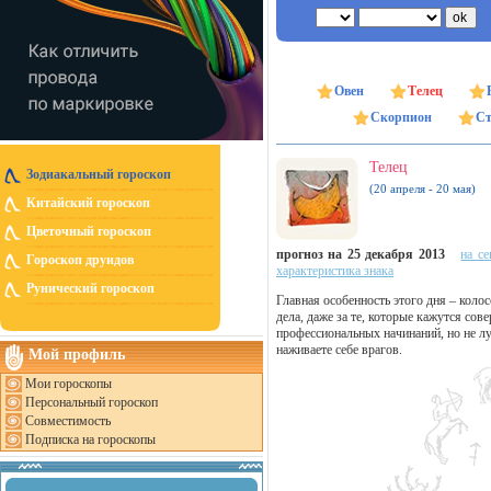
Овен
Телец
Скорпион
Ст
Телец
Зодиакальный гороскоп
(20 апреля - 20 мая)
Китайский гороскоп
Цветочный гороскоп
прогноз на 25 декабря 2013
на се
Гороскоп друидов
характеристика знака
Рунический гороскоп
Главная особенность этого дня – колос
дела, даже за те, которые кажутся со
профессиональных начинаний, но не л
наживаете себе врагов.
Мой профиль
Мои гороскопы
Персональный гороскоп
Совместимость
Подписка на гороскопы