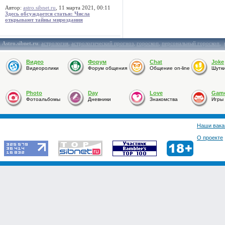
Автор:
astro.sibnet.ru
, 11 марта 2021, 00:11
Здесь обсуждается статья: Числа
открывают тайны мироздания
Astro.sibnet.ru
:
астрология
,
астрологический прогноз
,
гороскоп
,
персональный гороскоп
,
Видео
Форум
Chat
Joke
Видеоролики
Форум общения
Общение on-line
Шутк
Photo
Day
Love
Gam
Фотоальбомы
Дневники
Знакомства
Игры
Наши вака
О проекте