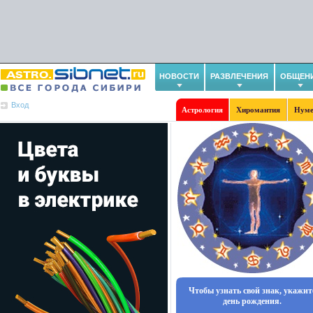
НОВОСТИ
РАЗВЛЕЧЕНИЯ
ОБЩЕН
Вход
Астрология
Хиромантия
Нуме
Чтобы узнать свой знак, укажит
день рождения.