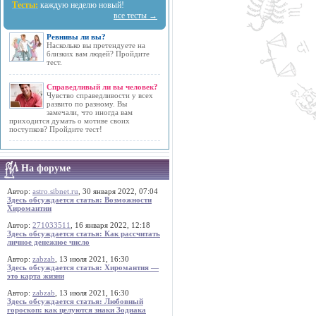
Тесты:
каждую неделю новый!
все тесты →
Ревнивы ли вы?
Насколько вы претендуете на
близких вам людей? Пройдите
тест.
Справедливый ли вы человек?
Чувство справедливости у всех
развито по разному. Вы
замечали, что иногда вам
приходится думать о мотиве своих
поступков? Пройдите тест!
На форуме
Автор:
astro.sibnet.ru
, 30 января 2022, 07:04
Здесь обсуждается статья: Возможности
Хиромантии
Автор:
271033511
, 16 января 2022, 12:18
Здесь обсуждается статья: Как рассчитать
личное денежное число
Автор:
zabzab
, 13 июля 2021, 16:30
Здесь обсуждается статья: Хиромантия —
это карта жизни
Автор:
zabzab
, 13 июля 2021, 16:30
Здесь обсуждается статья: Любовный
гороскоп: как целуются знаки Зодиака