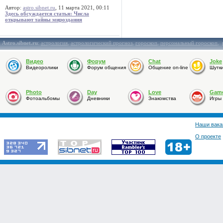
Автор:
astro.sibnet.ru
, 11 марта 2021, 00:11
Здесь обсуждается статья: Числа
открывают тайны мироздания
Astro.sibnet.ru
:
астрология
,
астрологический прогноз
,
гороскоп
,
персональный гороскоп
,
Видео
Форум
Chat
Joke
Видеоролики
Форум общения
Общение on-line
Шутк
Photo
Day
Love
Gam
Фотоальбомы
Дневники
Знакомства
Игры
Наши вака
О проекте