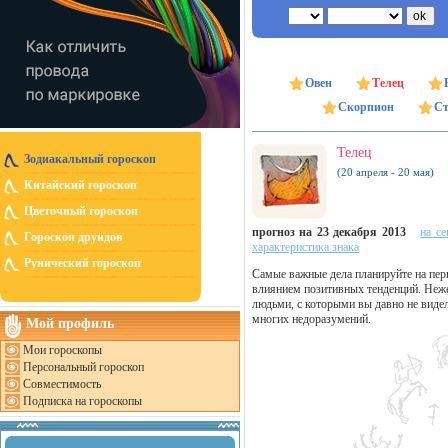
Овен
Телец
Скорпион
Ст
Телец
Зодиакальный гороскоп
(20 апреля - 20 мая)
Китайский гороскоп
Цветочный гороскоп
прогноз на 23 декабря 2013
на се
Гороскоп друидов
характеристика знака
Рунический гороскоп
Самые важные дела планируйте на пер
влиянием позитивных тенденций. Неже
людьми, с которыми вы давно не видел
многих недоразумений.
Мой профиль
Мои гороскопы
Персональный гороскоп
Совместимость
Подписка на гороскопы