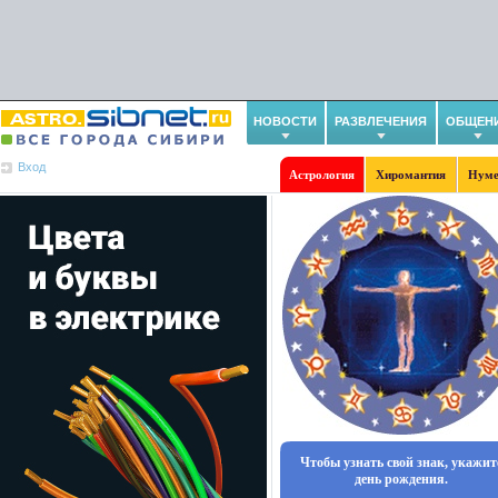
НОВОСТИ
РАЗВЛЕЧЕНИЯ
ОБЩЕН
Вход
Астрология
Хиромантия
Нуме
Чтобы узнать свой знак, укажит
день рождения.