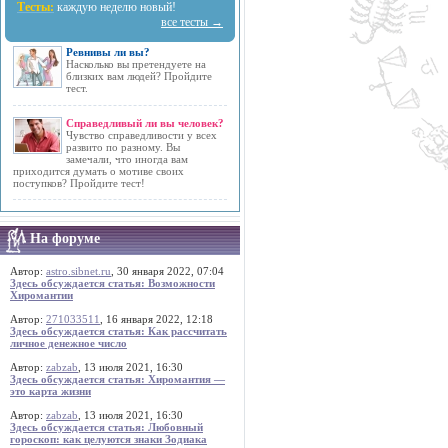
Тесты:
каждую неделю новый!
все тесты →
Ревнивы ли вы?
Насколько вы претендуете на
близких вам людей? Пройдите
тест.
Справедливый ли вы человек?
Чувство справедливости у всех
развито по разному. Вы
замечали, что иногда вам
приходится думать о мотиве своих
поступков? Пройдите тест!
На форуме
Автор:
astro.sibnet.ru
, 30 января 2022, 07:04
Здесь обсуждается статья: Возможности
Хиромантии
Автор:
271033511
, 16 января 2022, 12:18
Здесь обсуждается статья: Как рассчитать
личное денежное число
Автор:
zabzab
, 13 июля 2021, 16:30
Здесь обсуждается статья: Хиромантия —
это карта жизни
Автор:
zabzab
, 13 июля 2021, 16:30
Здесь обсуждается статья: Любовный
гороскоп: как целуются знаки Зодиака