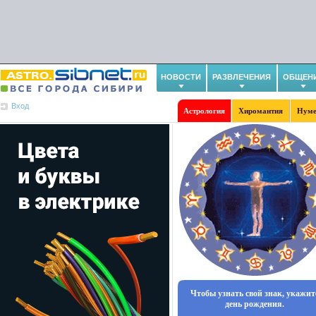
НОВОСТИ
РАЗВЛЕЧЕНИЯ
ОБЩЕН
Вход
Астрология
Хиромантия
Нуме
Чтобы узнать свой знак, укажит
день рождения.