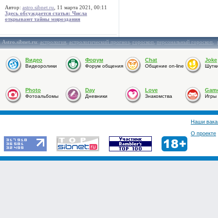
Автор:
astro.sibnet.ru
, 11 марта 2021, 00:11
Здесь обсуждается статья: Числа
открывают тайны мироздания
Astro.sibnet.ru
:
астрология
,
астрологический прогноз
,
гороскоп
,
персональный гороскоп
,
Видео
Форум
Chat
Joke
Видеоролики
Форум общения
Общение on-line
Шутк
Photo
Day
Love
Gam
Фотоальбомы
Дневники
Знакомства
Игры
Наши вака
О проекте