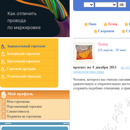
Овен
Телец
Скорпион
Ст
Телец
Зодиакальный гороскоп
(20 апреля - 20 мая)
Китайский гороскоп
Цветочный гороскоп
прогноз на 4 декабря 2013
на се
Гороскоп друидов
характеристика знака
Рунический гороскоп
Человек, которого вы считали союзн
удивительную и отвратительную жесто
сохранять подобные отношения, и при
Мой профиль
Мои гороскопы
Персональный гороскоп
Совместимость
Подписка на гороскопы