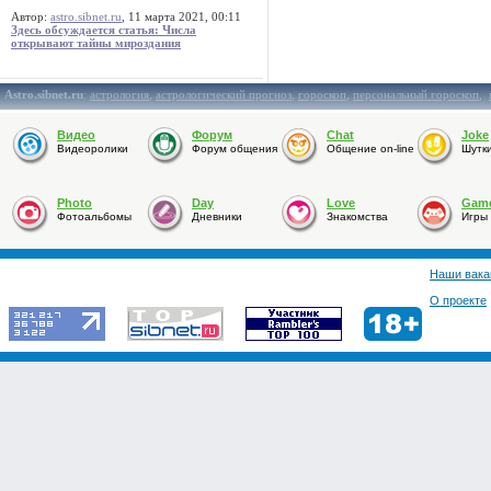
Автор:
astro.sibnet.ru
, 11 марта 2021, 00:11
Здесь обсуждается статья: Числа
открывают тайны мироздания
Astro.sibnet.ru
:
астрология
,
астрологический прогноз
,
гороскоп
,
персональный гороскоп
,
Видео
Форум
Chat
Joke
Видеоролики
Форум общения
Общение on-line
Шутк
Photo
Day
Love
Gam
Фотоальбомы
Дневники
Знакомства
Игры
Наши вака
О проекте