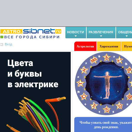
НОВОСТИ
РАЗВЛЕЧЕНИЯ
ОБЩЕН
Вход
Астрология
Хиромантия
Нуме
Чтобы узнать свой знак, укажит
день рождения.