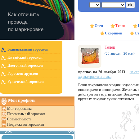
Овен
Телец
Скорпион
Ст
Телец
Зодиакальный гороскоп
(20 апреля - 20 мая)
Китайский гороскоп
Цветочный гороскоп
прогноз на 26 ноября 2013
на се
Гороскоп друидов
характеристика знака
Рунический гороскоп
Ваши покровители сегодня недовольны
инвесторами и спонсорами. Желательн
действует на вас угнетающе. Возможн
крупных покупок лучше отказаться.
Мой профиль
Мои гороскопы
Персональный гороскоп
Совместимость
Подписка на гороскопы