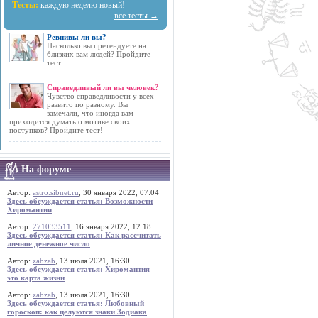
Тесты:
каждую неделю новый!
все тесты →
Ревнивы ли вы?
Насколько вы претендуете на
близких вам людей? Пройдите
тест.
Справедливый ли вы человек?
Чувство справедливости у всех
развито по разному. Вы
замечали, что иногда вам
приходится думать о мотиве своих
поступков? Пройдите тест!
На форуме
Автор:
astro.sibnet.ru
, 30 января 2022, 07:04
Здесь обсуждается статья: Возможности
Хиромантии
Автор:
271033511
, 16 января 2022, 12:18
Здесь обсуждается статья: Как рассчитать
личное денежное число
Автор:
zabzab
, 13 июля 2021, 16:30
Здесь обсуждается статья: Хиромантия —
это карта жизни
Автор:
zabzab
, 13 июля 2021, 16:30
Здесь обсуждается статья: Любовный
гороскоп: как целуются знаки Зодиака