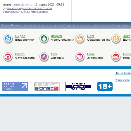
Автор:
astro.sibnet.ru
, 11 марта 2021, 00:11
Здесь обсуждается статья: Числа
открывают тайны мироздания
Astro.sibnet.ru
:
астрология
,
астрологический прогноз
,
гороскоп
,
персональный гороскоп
,
Видео
Форум
Chat
Joke
Видеоролики
Форум общения
Общение on-line
Шутк
Photo
Day
Love
Gam
Фотоальбомы
Дневники
Знакомства
Игры
Наши вака
О проекте