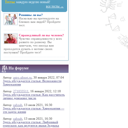
Тесты:
каждую неделю новый!
все тесты →
Ревнивы ли вы?
Насколько вы претендуете на
близких вам людей? Пройдите
тест.
Справедливый ли вы человек?
Чувство справедливости у всех
развито по разному. Вы
замечали, что иногда вам
приходится думать о мотиве своих
поступков? Пройдите тест!
На форуме
Автор:
astro.sibnet.ru
, 30 января 2022, 07:04
Здесь обсуждается статья: Возможности
Хиромантии
Автор:
271033511
, 16 января 2022, 12:18
Здесь обсуждается статья: Как рассчитать
личное денежное число
Автор:
zabzab
, 13 июля 2021, 16:30
Здесь обсуждается статья: Хиромантия —
это карта жизни
Автор:
zabzab
, 13 июля 2021, 16:30
Здесь обсуждается статья: Любовный
гороскоп: как целуются знаки Зодиака