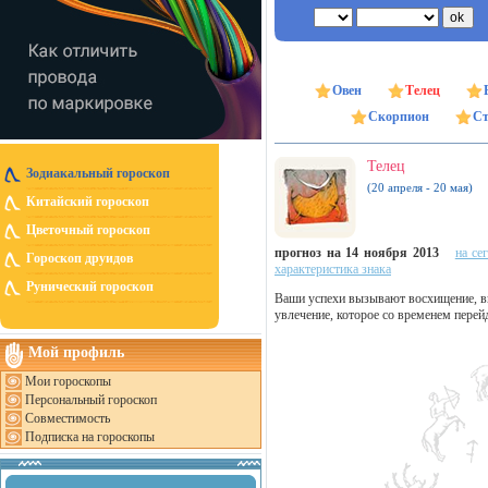
Овен
Телец
Скорпион
Ст
Телец
Зодиакальный гороскоп
(20 апреля - 20 мая)
Китайский гороскоп
Цветочный гороскоп
прогноз на 14 ноября 2013
на се
Гороскоп друидов
характеристика знака
Рунический гороскоп
Ваши успехи вызывают восхищение, в
увлечение, которое со временем перей
Мой профиль
Мои гороскопы
Персональный гороскоп
Совместимость
Подписка на гороскопы