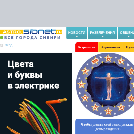
НОВОСТИ
РАЗВЛЕЧЕНИЯ
ОБЩЕН
Вход
Астрология
Хиромантия
Нуме
Чтобы узнать свой знак, укажит
день рождения.